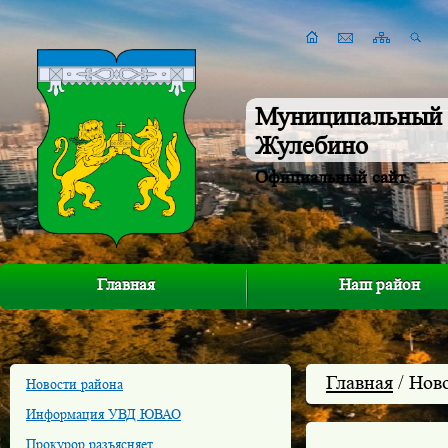
Муниципальный 
Жулебино
Официальный сайт
Главная
Наш район
Главная
/ Нов
Новости района
Информация УВД ЮВАО
Прокурор разъясняет