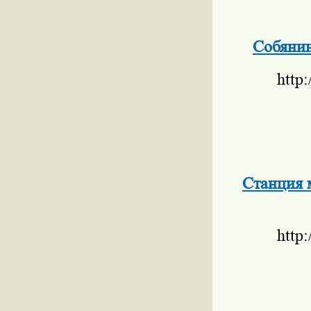
Собянин
http
Станция 
http