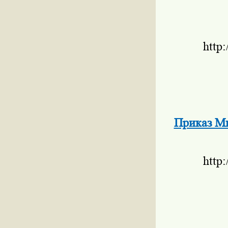
http
Приказ Ми
http