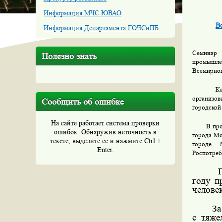
Информация МЧС ЮВАО
В
Информация Департамента ГОЧСиПБ
Семинар 
Полезно знать
промышле
Всемирног
К
организо
Сообщить об ошибке
городской
На сайте работает система проверки
В пр
ошибок. Обнаружив неточность в
города Мо
тексте, выделите ее и нажмите Ctrl +
городе М
Enter.
Роспотреб
году п
человек
За
с тяже