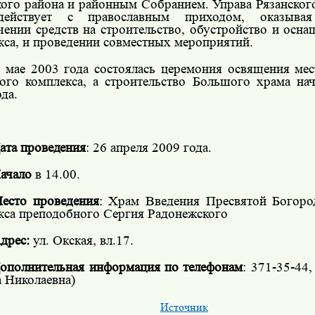
кого района и районным Собранием. Управа Рязанског
одействует с православным приходом, оказыва
чении средств на строительство, обустройство и осн
кса, и проведении совместных мероприятий.
 мае 2003 года состоялась церемония освящения мес
ого комплекса, а строительство Большого храма нач
да.
ата проведения
:
26 апреля 2009 года.
ачало
в 14.00.
есто проведения
: Храм Введения Пресвятой Богор
кса преподобного Сергия Радонежского
дрес:
ул. Окская, вл.17.
ополнительная информация по телефонам
: 371-35-44,
а Николаевна)
Источник