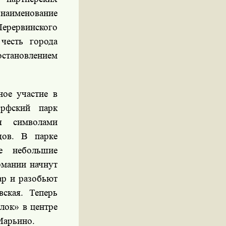
наименование
ерервинского
честь города
ановлением
ное участие в
орфский парк
я символами
дов. В парке
ые небольшие
рмании начнут
ар и разобьют
ская. Теперь
лок» в центре
Марьино.