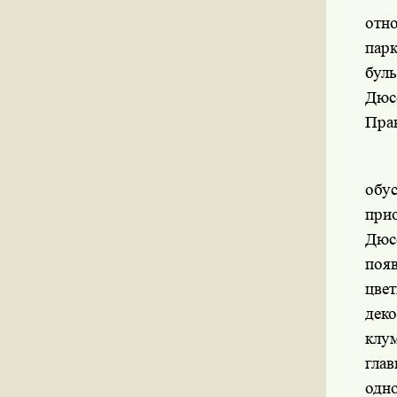
отн
пар
бул
Дюс
Пра
обу
при
Дюс
поя
цвет
дек
клу
глав
одн