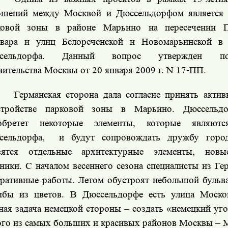
ошений между Москвой и Дюссельдорфом является 
ковой зоны в районе
Марьино на пересечении П
ьвара и улиц Белореченской и Новомарьинской
в 
сельдорфа. Данный вопрос утвержден пост
вительства Москвы от 20 января
2009 г
. N 17-ПП.
Германская сторона дала согласие принять актив
стройстве парковой зоны в Марьино. Дюссельд
обретет некоторые элементы, которые являютс
сельдорфа,
и будут сопровождать дружбу горо
вятся отдельные архитектурные элементы, нов
ники. С началом весеннего сезона специалисты из Ге
оративные работы. Летом обустроят небольшой бульв
мбы из цветов. В Дюссельдорфе есть улица Москов
ная задача немецкой стороны – создать «немецкий уго
ого из самых больших и красивых районов Москвы – 