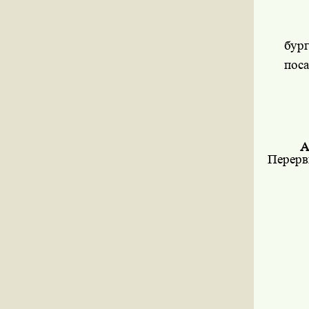
бур
поса
А
Перерв