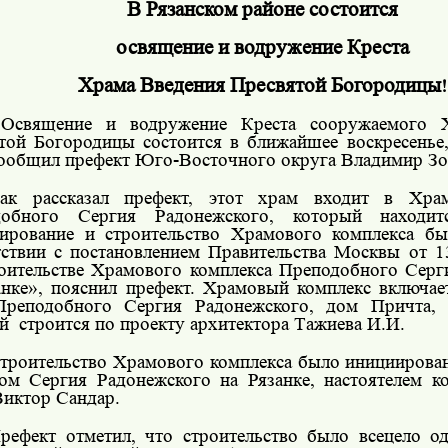
В Рязанском районе состоится
освящение и водружение Креста
Храма Введения Пресвятой Богородицы
!
Освящение и водружение Креста сооружаемого 
той Богородицы состоится в ближайшее воскресенье,
ообщил префект Юго-Восточного округа Владимир Зо
ак рассказал префект, этот храм входит в Хра
добного Сергия Радонежского, который находит
ирование и строительство Храмового комплекса б
тствии с постановлением Правительства Москвы от 
оительстве Храмового комплекса Преподобного Серг
анке», пояснил префект. Храмовый комплекс включае
Преподобного Сергия Радонежского, дом Причта,
й
строится по проекту архитектора Тажиева И.И.
троительство Храмового комплекса было инициирова
ом Сергия Радонежского на Рязанке, настоятелем ко
Виктор Сандар.
рефект отметил, что строительство было всецело о