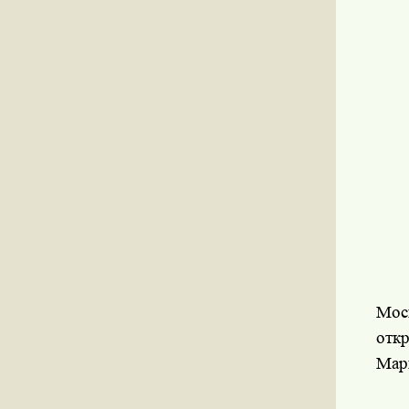
Мос
отк
Марь