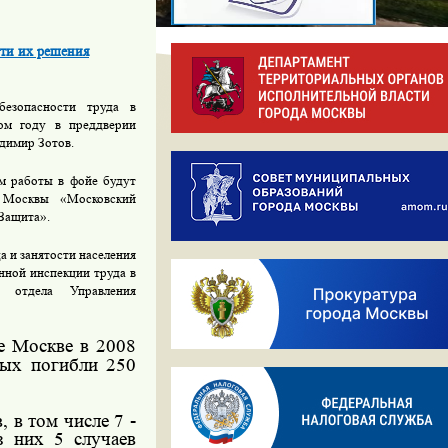
ути их решения
безопасности труда в
ом году в преддверии
димир Зотов.
ом работы в фойе будут
а Москвы «Московский
«Защита».
а и занятости населения
нной инспекции труда в
о отдела Управления
е Москве в 2008
рых погибли 250
, в том числе 7 -
з них 5 случаев