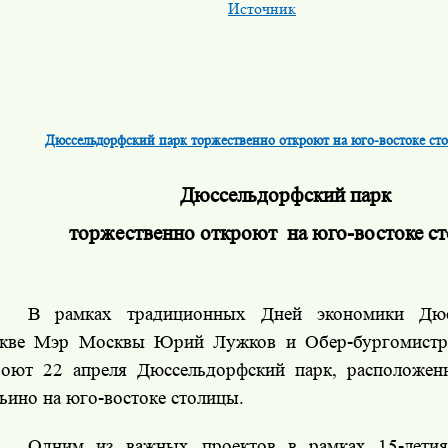
Источник
Дюссельдорфский парк торжественно откроют на юго-востоке ст
Дюссельдорфский парк
торжественно откроют
на юго-востоке с
В рамках традиционных Дней экономики Дюс
кве Мэр Москвы Юрий Лужков и Обер-бургомистр
роют 22 апреля Дюссельдорфский парк, расположен
ино на юго-востоке столицы.
Одним из важных проектов в рамках 15-летия