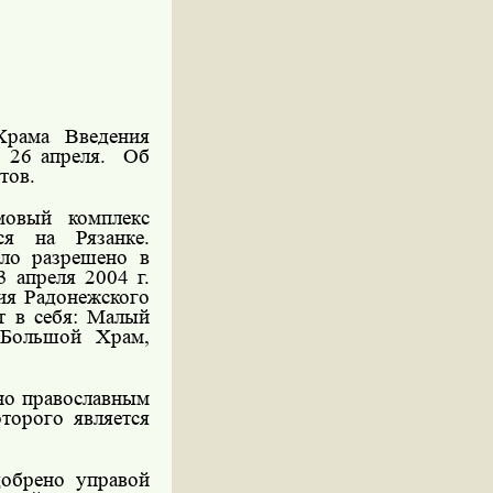
Храма Введения
 26 апреля.
Об
тов.
мовый комплекс
ся на Рязанке.
ыло разрешено в
13 апреля
2004 г
.
ия Радонежского
т в себя: Малый
 Большой Храм,
но православным
торого является
добрено управой