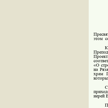
Пресвя
этом
с
К
Препо
Проект
соотве
«О стр
на Ряз
храм 
которы
С
приход
иерей 
П