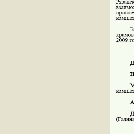
Рязанс
взаим
привле
компле
В
храмов
2009 го
Д
Н
М
компле
А
Д
(Галин