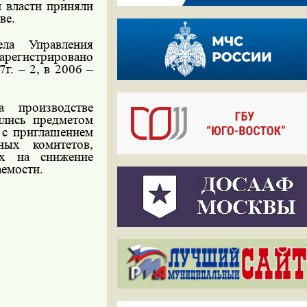
й власти приняли
ве.
ла Управления
арегистрировано
г. – 2, в 2006 –
а производстве
ились
предметом
с приглашением
ных комитетов,
ых на снижение
аемости.