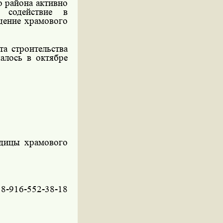
о района активно
я содействие в
ащение храмового
та строительства
алось в октябре
одицы храмового
 8-916-552-38-18