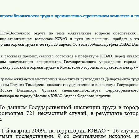
опросы безопасности труда в промышленно-строительном комплексе и п
Юго-Восточного округа по теме «Актуальные вопросы обеспечения 
нно-строительном комплексе ЮВАО и пути их решения» пройдет в эт
о дня охраны труда в четверг, 23 апреля. Об этом сообщил префект ЮВАО Вла
ак рассказал префект, семинар состоится в префектуре ЮВАО, перед начал
ваны консультации специалистов Государственного учреждения город
 центр условий и охраны труда» и Московского городского правового центра 
ограмме ожидаются выступления
заместителя руководителя Департамента труд
сквы Георгия Тимофеева,
главного государственного инспектора Государстве
оскве Владимира Чучаева, специалиста-эксперта Территориальног
надзора по городу Москве в ЮВАО
Андрея Федорова и другие.
По данным Государственной инспекции труда в город
роизошел 721 несчастный случай, в результате кото
.
 1-й квартал 2009г. на территории ЮВАО
-
16 случаев
лыми последствиями, 9 со смертельным исходом, и