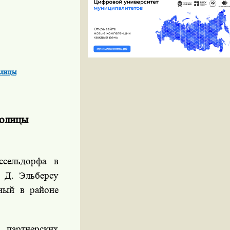
олицы
толицы
сельдорфа в
 Д. Эльберсу
ный в районе
 партнерских