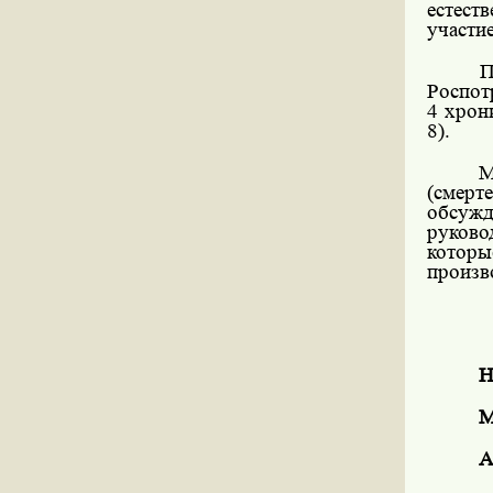
естест
участие
П
Роспот
4 хрон
8).
(смерт
обсужд
руков
котор
произв
Н
М
А