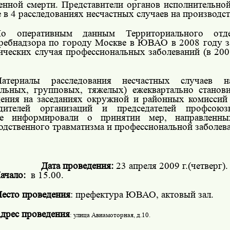
венной смерти. Представители органов исполнительно
 в 4 расследованиях несчастных случаев на производст
о оперативным данным Территориального отде
ребнадзора по городу Москве в ЮВАО в 2008 году з
ических случая профессиональных заболеваний (в 2007
М
атериалы расследования несчастных случаев н
ельных, групповых, тяжелых) е
жеквартально
станов
ения на заседаниях окружной и районных комиссий
одителей организаций и председателей профсоюз
ые информировали о принятии мер, направленн
одственного травматизма и профессиональной заболев
Дата проведения:
23 апреля
2009 г
.(четверг).
ачало:
в 15.00.
есто проведения
: префектура ЮВАО, актовый зал.
дрес проведения
: улица Авиамоторная, д.10.