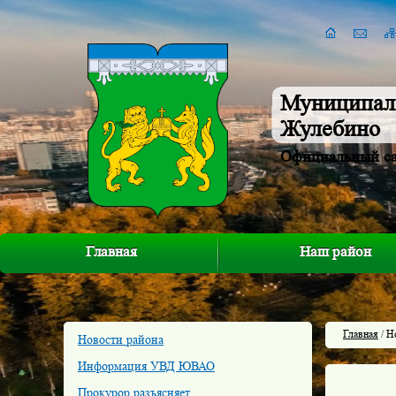
Муниципал
Жулебино
Официальный с
Главная
Наш район
Главная
/ Н
Новости района
Информация УВД ЮВАО
Прокурор разъясняет