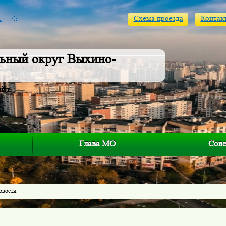
Схема проезда
Контак
ьный округ Выхино-
айт
Глава МО
Сове
овости