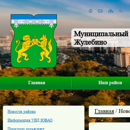
Муниципальный 
Жулебино
Официальный сайт
Главная
Наш район
Главная
/ Нов
Новости района
Информация УВД ЮВАО
Прокурор разъясняет