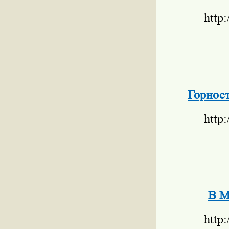
http
Горност
http
В М
http