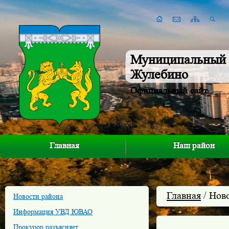
Муниципальный 
Жулебино
Официальный сайт
Главная
Наш район
Главная
/ Нов
Новости района
Информация УВД ЮВАО
Прокурор разъясняет