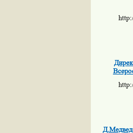
http
Дирек
Всеро
http
Д.Медвед