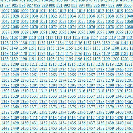
58
959
960
961
962
963
964
965
966
967
968
969
970
971
972
973
974
975
9
83
984
985
986
987
988
989
990
991
992
993
994
995
996
997
998
999
1000
1007
1008
1009
1010
1011
1012
1013
1014
1015
1016
1017
1018
1019
1020
1027
1028
1029
1030
1031
1032
1033
1034
1035
1036
1037
1038
1039
1040
1047
1048
1049
1050
1051
1052
1053
1054
1055
1056
1057
1058
1059
1060
1067
1068
1069
1070
1071
1072
1073
1074
1075
1076
1077
1078
1079
1080
1087
1088
1089
1090
1091
1092
1093
1094
1095
1096
1097
1098
1099
1100
1107
1108
1109
1110
1111
1112
1113
1114
1115
1116
1117
1118
1119
1120
112
1128
1129
1130
1131
1132
1133
1134
1135
1136
1137
1138
1139
1140
1141
1
1148
1149
1150
1151
1152
1153
1154
1155
1156
1157
1158
1159
1160
1161
1
1168
1169
1170
1171
1172
1173
1174
1175
1176
1177
1178
1179
1180
1181
1
1188
1189
1190
1191
1192
1193
1194
1195
1196
1197
1198
1199
1200
1201
1
1208
1209
1210
1211
1212
1213
1214
1215
1216
1217
1218
1219
1220
1221
1228
1229
1230
1231
1232
1233
1234
1235
1236
1237
1238
1239
1240
1241
1248
1249
1250
1251
1252
1253
1254
1255
1256
1257
1258
1259
1260
1261
1268
1269
1270
1271
1272
1273
1274
1275
1276
1277
1278
1279
1280
1281
1288
1289
1290
1291
1292
1293
1294
1295
1296
1297
1298
1299
1300
1301
1308
1309
1310
1311
1312
1313
1314
1315
1316
1317
1318
1319
1320
1321
1328
1329
1330
1331
1332
1333
1334
1335
1336
1337
1338
1339
1340
1341
1348
1349
1350
1351
1352
1353
1354
1355
1356
1357
1358
1359
1360
1361
1368
1369
1370
1371
1372
1373
1374
1375
1376
1377
1378
1379
1380
1381
1388
1389
1390
1391
1392
1393
1394
1395
1396
1397
1398
1399
1400
1401
1408
1409
1410
1411
1412
1413
1414
1415
1416
1417
1418
1419
1420
1421
1428
1429
1430
1431
1432
1433
1434
1435
1436
1437
1438
1439
1440
1441
1448
1449
1450
1451
1452
1453
1454
1455
1456
1457
1458
1459
1460
1461