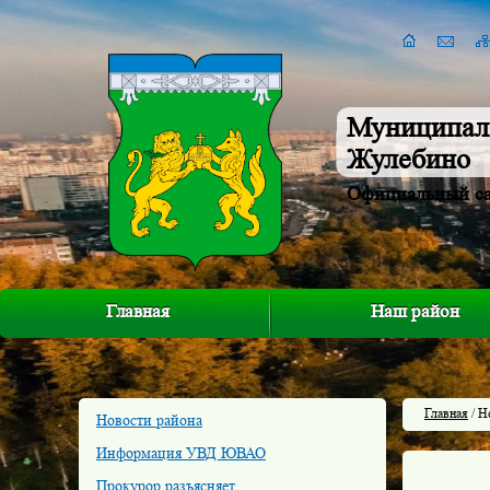
Муниципал
Жулебино
Официальный с
Главная
Наш район
Главная
/ Н
Новости района
Информация УВД ЮВАО
Прокурор разъясняет