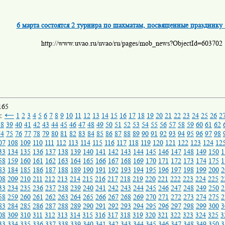
6 марта состоятся 2 турнира по шахматам, посвященные празднику 
http://www.uvao.ru/uvao/ru/pages/mob_news?ObjectId=603702
165
←
ы:
1
2
3
4
5
6
7
8
9
10
11
12
13
14
15
16
17
18
19
20
21
22
23
24
25
26
2
38
39
40
41
42
43
44
45
46
47
48
49
50
51
52
53
54
55
56
57
58
59
60
61
62
74
75
76
77
78
79
80
81
82
83
84
85
86
87
88
89
90
91
92
93
94
95
96
97
98
07
108
109
110
111
112
113
114
115
116
117
118
119
120
121
122
123
124
12
33
134
135
136
137
138
139
140
141
142
143
144
145
146
147
148
149
150
1
58
159
160
161
162
163
164
165
166
167
168
169
170
171
172
173
174
175
1
83
184
185
186
187
188
189
190
191
192
193
194
195
196
197
198
199
200
2
08
209
210
211
212
213
214
215
216
217
218
219
220
221
222
223
224
225
2
33
234
235
236
237
238
239
240
241
242
243
244
245
246
247
248
249
250
2
58
259
260
261
262
263
264
265
266
267
268
269
270
271
272
273
274
275
2
83
284
285
286
287
288
289
290
291
292
293
294
295
296
297
298
299
300
3
08
309
310
311
312
313
314
315
316
317
318
319
320
321
322
323
324
325
3
33
334
335
336
337
338
339
340
341
342
343
344
345
346
347
348
349
350
3