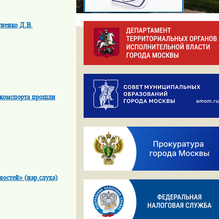
ненко Д.В.
скомспорта прошли
остей» (нар.слуха)