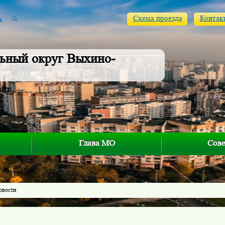
Схема проезда
Контак
ьный округ Выхино-
айт
Глава МО
Сове
овости