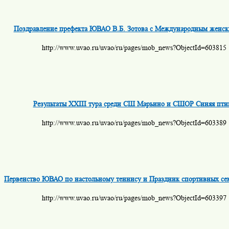
Поздравление префекта ЮВАО В.Б. Зотова с Международным женс
http://www.uvao.ru/uvao/ru/pages/mob_news?ObjectId=603815
Результаты XXIII тура среди СШ Марьино и СШОР Синяя пти
http://www.uvao.ru/uvao/ru/pages/mob_news?ObjectId=603389
Первенство ЮВАО по настольному теннису и Праздник спортивных сем
http://www.uvao.ru/uvao/ru/pages/mob_news?ObjectId=603397