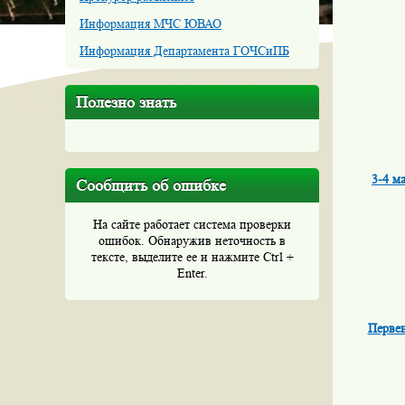
Информация МЧС ЮВАО
Информация Департамента ГОЧСиПБ
Полезно знать
3-4 м
Сообщить об ошибке
На сайте работает система проверки
ошибок. Обнаружив неточность в
тексте, выделите ее и нажмите Ctrl +
Enter.
Первен