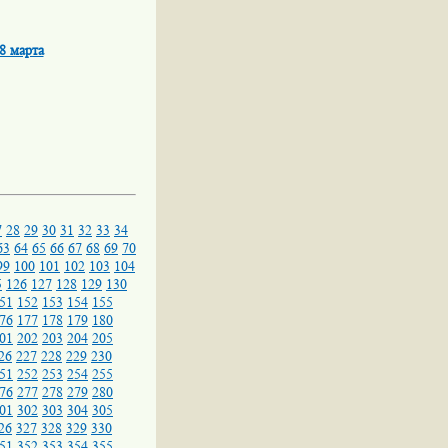
8 марта
7
28
29
30
31
32
33
34
63
64
65
66
67
68
69
70
99
100
101
102
103
104
5
126
127
128
129
130
51
152
153
154
155
76
177
178
179
180
01
202
203
204
205
26
227
228
229
230
51
252
253
254
255
76
277
278
279
280
01
302
303
304
305
26
327
328
329
330
51
352
353
354
355