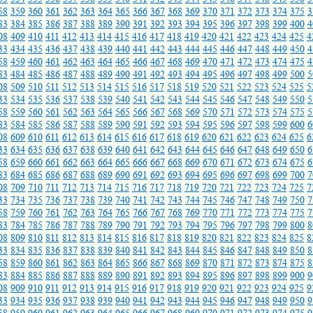
58
359
360
361
362
363
364
365
366
367
368
369
370
371
372
373
374
375
3
83
384
385
386
387
388
389
390
391
392
393
394
395
396
397
398
399
400
4
08
409
410
411
412
413
414
415
416
417
418
419
420
421
422
423
424
425
4
33
434
435
436
437
438
439
440
441
442
443
444
445
446
447
448
449
450
4
58
459
460
461
462
463
464
465
466
467
468
469
470
471
472
473
474
475
4
83
484
485
486
487
488
489
490
491
492
493
494
495
496
497
498
499
500
5
08
509
510
511
512
513
514
515
516
517
518
519
520
521
522
523
524
525
5
33
534
535
536
537
538
539
540
541
542
543
544
545
546
547
548
549
550
5
58
559
560
561
562
563
564
565
566
567
568
569
570
571
572
573
574
575
5
83
584
585
586
587
588
589
590
591
592
593
594
595
596
597
598
599
600
6
08
609
610
611
612
613
614
615
616
617
618
619
620
621
622
623
624
625
6
33
634
635
636
637
638
639
640
641
642
643
644
645
646
647
648
649
650
6
58
659
660
661
662
663
664
665
666
667
668
669
670
671
672
673
674
675
6
83
684
685
686
687
688
689
690
691
692
693
694
695
696
697
698
699
700
7
08
709
710
711
712
713
714
715
716
717
718
719
720
721
722
723
724
725
7
33
734
735
736
737
738
739
740
741
742
743
744
745
746
747
748
749
750
7
58
759
760
761
762
763
764
765
766
767
768
769
770
771
772
773
774
775
7
83
784
785
786
787
788
789
790
791
792
793
794
795
796
797
798
799
800
8
08
809
810
811
812
813
814
815
816
817
818
819
820
821
822
823
824
825
8
33
834
835
836
837
838
839
840
841
842
843
844
845
846
847
848
849
850
8
58
859
860
861
862
863
864
865
866
867
868
869
870
871
872
873
874
875
8
83
884
885
886
887
888
889
890
891
892
893
894
895
896
897
898
899
900
9
08
909
910
911
912
913
914
915
916
917
918
919
920
921
922
923
924
925
9
33
934
935
936
937
938
939
940
941
942
943
944
945
946
947
948
949
950
9