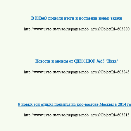
В ЮВАО подвели итоги и поставили новые задачи
http://www.uvao.ru/uvao/ru/pages/mob_news?ObjectId=603880
Новости и анонсы от СДЮСШОР №65 "Ника"
http://www.uvao.ru/uvao/ru/pages/mob_news?ObjectId=603843
9 новых зон отдыха появится на юго-востоке Москвы в 2014 г
http://www.uvao.ru/uvao/ru/pages/mob_news?ObjectId=603813