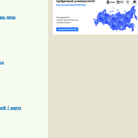
ким днем
ца
ей 5 марта