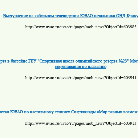
Выступление на кабельном телевидении ЮВАО начальника ОНД Крику
http://www.uvao.ru/uvao/ru/pages/mob_news?ObjectId=603985
арта в бассейне ГБУ "Спортивная школа олимпийского резерва №23" Мо
соревнования по плаванию
http://www.uvao.ru/uvao/ru/pages/mob_news?ObjectId=603941
ство ЮВАО по настольному теннису Спартакиады «Мир равных возможн
http://www.uvao.ru/uvao/ru/pages/mob_news?ObjectId=603913