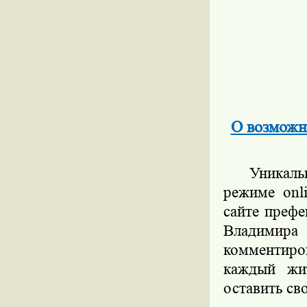
О возможн
Уникал
режиме
onl
сайте преф
Владимира 
комментиро
каждый жит
оставить св