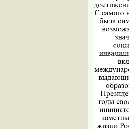
достижени
С самого 
была сим
возможн
знач
соис
инвалидн
вкл
междунаро
выдающие
образо
Президе
годы сво
инициато
заметны
жизни Ро