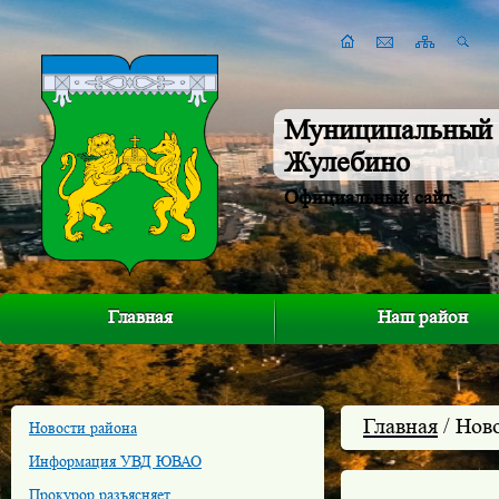
Муниципальный 
Жулебино
Официальный сайт
Главная
Наш район
Главная
/ Нов
Новости района
Информация УВД ЮВАО
Прокурор разъясняет