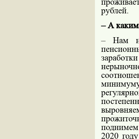
проживае
рублей.
– А каким
– Нам н
пенсионны
заработки
нерыно
соотнош
минимум
регулярн
постепен
выровня
прожито
поднимем 
2020 год