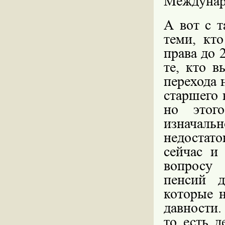
Междунаро
А вот с 
теми, кт
права до 
те, кто в
перехода 
старшего 
но этог
изначаль
недоста
сейчас и
вопросу
пенсий д
которые 
давности.
то есть 