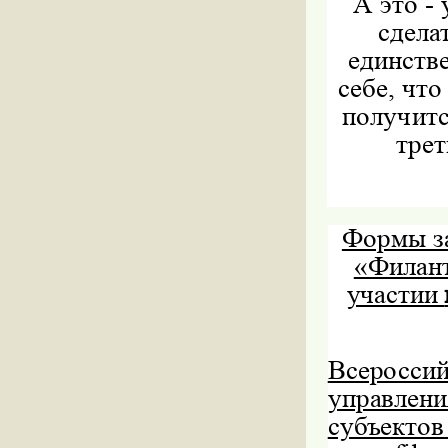
А это -
сдела
единстве
себе, чт
получитс
трет
Формы з
«Филант
участии
Всеросси
управлен
субъектов