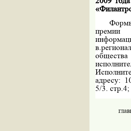
2009 года
«Филантро
Форм
премии 
информац
в.регион
общества 
исполнит
Исполнит
адресу: 1
5/3. стр.4
глав