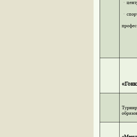
·
цент
·
спор
профес
«Гонк
Турнир
образо
«Марьи