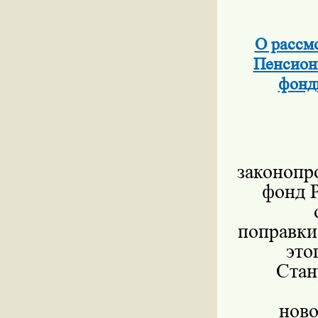
О рассмо
Пенсион
фонд
законопр
фонд 
поправки
это
Стан
ново