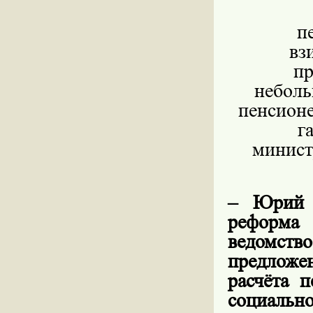
п
вз
пр
неболь
пенсионе
г
минист
– Юрий В
реформа 
ведомство
предложе
расчёта 
социально