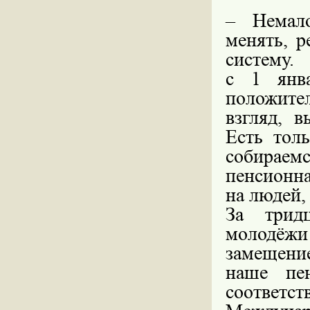
– Немал
менять, 
систему.
с 1 янв
положител
взгляд, в
Есть тол
собираем
пенсионна
на людей,
За трид
молодёж
замещени
наше пен
соответс