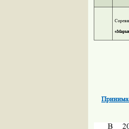
Соревн
«Марьи
Принимаю
В 20