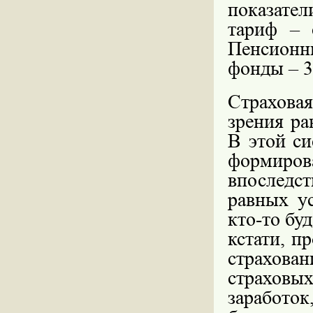
показате
тариф – 
Пенсионн
фонды – 3
Страхова
зрения ра
В этой си
формиро
впоследс
равных ус
кто-то бу
кстати, п
страхован
страховы
заработ