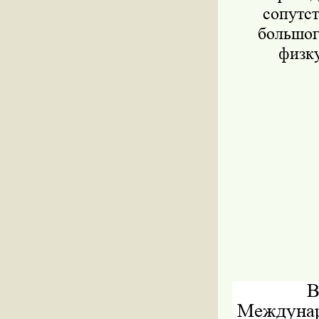
сопутст
большог
физку
В
Междунар