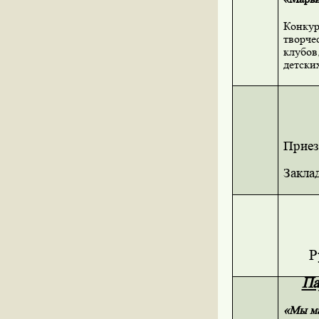
Конкур
творче
клубов
детски
Приез
Закла
Р
Па
«Мы ма