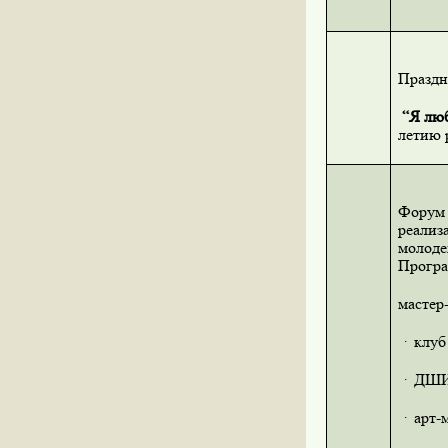
Праздн
“Я лю
летию 
Форум 
реализ
молоде
Програ
мастер
·
клуб
·
ДШИ
·
арт-