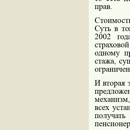
прав.
Стоимость
Суть в то
2002 год
страхово
одному п
стажа, су
ограничен
И вторая 
предложе
механизм
всех уста
получат
пенсионе