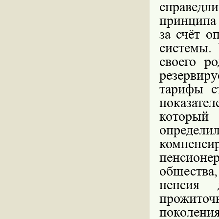
справедл
принципа
за счёт о
системы.
своего ро
резервир
тарифы с
показате
который
определил
компенсир
пенсионе
общества,
пенсия 
прожиточ
поколения