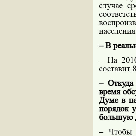
случае ср
соответс
воспрои
населения
– В реаль
– На 201
составит 
– Откуда
время обс
Думе в п
порядок у
большую д
– Чтобы 