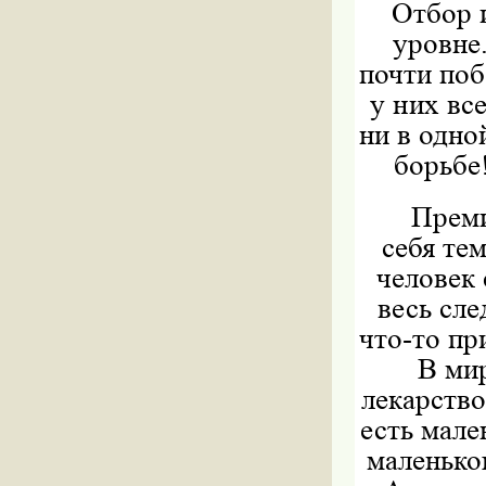
Отбор 
уровне.
почти поб
у них вс
ни в одно
борьбе!
Преми
себя те
человек 
весь сле
что-то пр
В мир
лекарство
есть мале
маленько