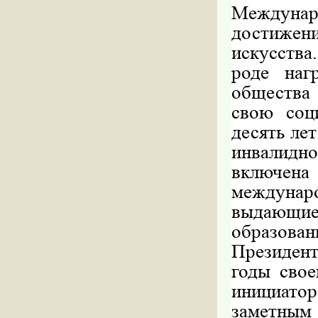
Междунар
достиже
искусства
роде наг
общества
свою соц
десять лет
инвалидно
включен
междунаро
выдающиес
образова
Президен
годы свое
инициатор
заметным