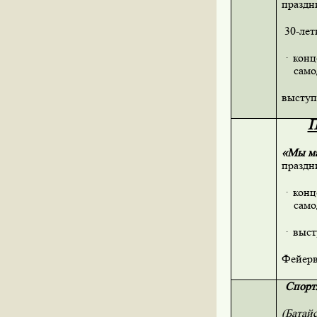
праздн
30-ле
·
конц
само
выступ
П
«Мы ма
праздн
·
конц
само
·
выст
Фейерв
Спорт.
(Батайс