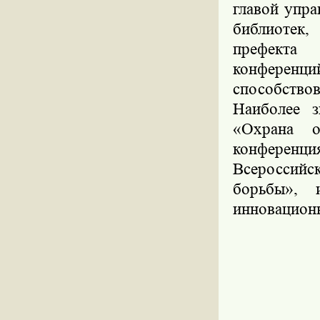
главой упра
библиотек,
префекта
конференци
способство
Наиболее з
«Охрана о
конференц
Всероссийс
борьбы»,
инновационн