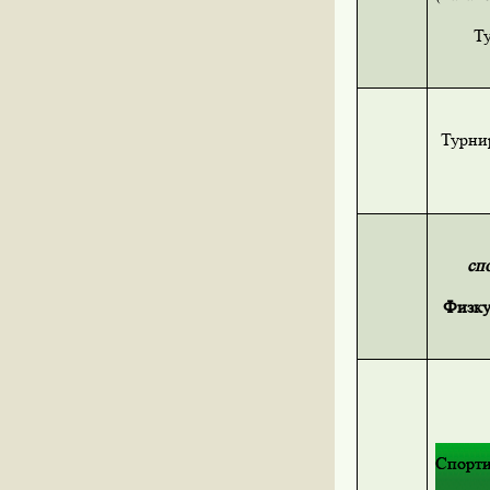
Т
Турни
сп
Физку
Спорти