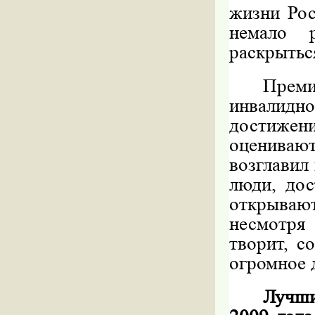
жизни Рос
немало 
раскрытьс
Прем
инвалид
достижени
оцениваю
возглавил
люди, дос
открываю
несмотря
творит, с
огромное 
Лучши