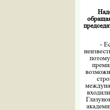
Надо
обращая
председа
- Е
неизвест
потому
премия
возможн
стро
междуна
входили
Глазуно
академи