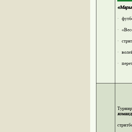
«Марьи
·
футб
·
«Вес
·
стри
·
воле
·
пере
Турнир
команд
стритб