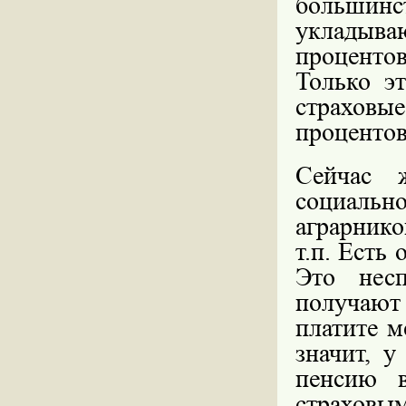
большинс
укладываю
проценто
Только э
страховые
процентов
Сейчас 
социальн
аграрнико
т.п. Есть
Это несп
получают
платите м
значит, у
пенсию 
страховым