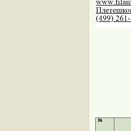
www
.
filan
Плетешко
(499) 261-
№