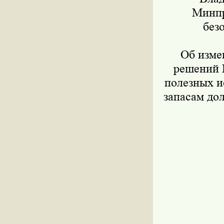
Минпр
без
Об измен
решений 
полезных 
запасам до