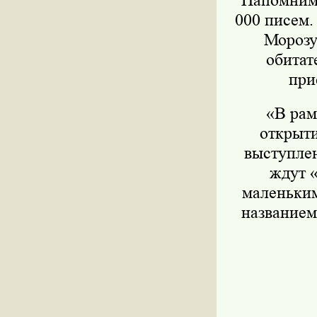
Напомним,
000 писем.
Морозу
обитат
при
«В рам
открыти
выступлен
ждут 
маленьким
названием