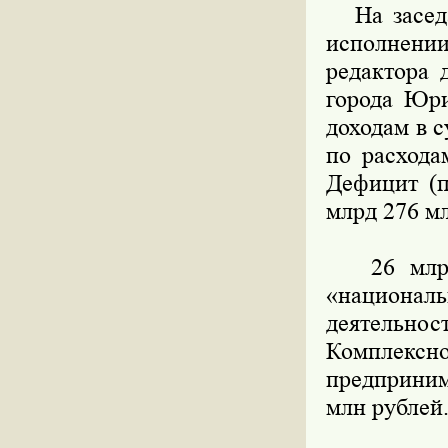
На заседа
исполнении
редактора 
города Юри
доходам в с
по расхода
Дефицит (п
млрд 276 мл
26 млрд 8
«национа
деятельно
Комплексн
предприним
млн рублей