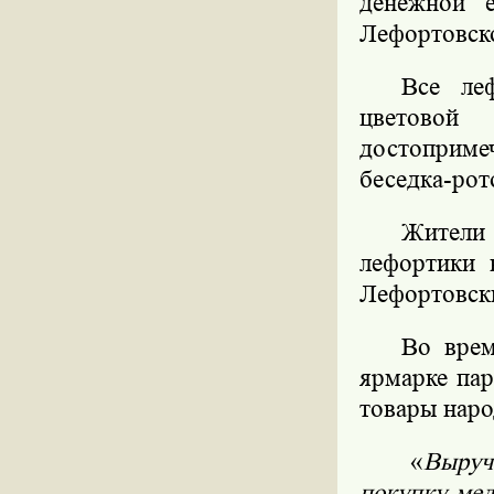
денежной 
Лефортовск
Все ле
цветово
достоприме
беседка-рот
Жители
лефортики 
Лефортовск
Во врем
ярмарке па
товары наро
«
Выруч
покупку мед