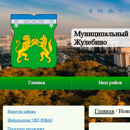
Муниципальный 
Жулебино
Официальный сайт
Главная
Наш район
Главная
/ Нов
Новости района
Информация УВД ЮВАО
Прокурор разъясняет