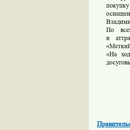
покупк
оснащен
Владими
По все
и аттр
«Меткий
«На ход
досугов
Правительс