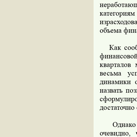
неработающ
категори
израсходов
объема фин
Как сообщ
финансовой
кварталов 
весьма ус
динамики 
назвать по
сформулир
достаточно
Однако к 
очевидно,