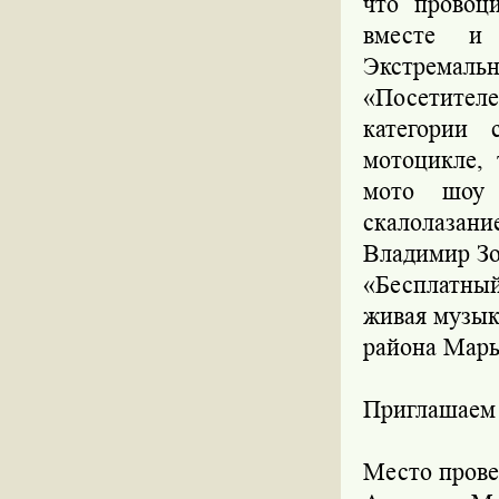
что провоц
вместе и 
Экстремальн
«Посетител
категории 
мотоцикле, 
мото шоу 
скалолазан
Владимир Зо
«Бесплатный
живая музыка
района Марь
Приглашаем 
Место прове