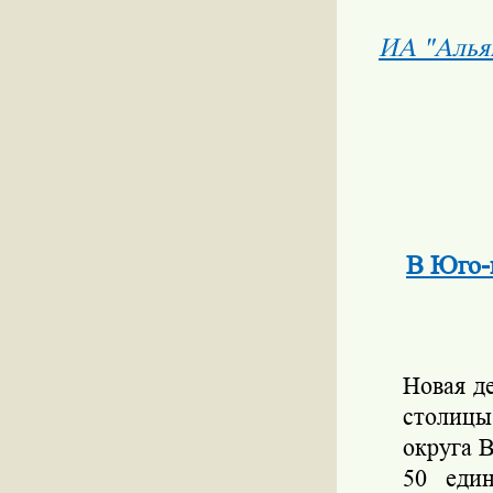
ИА "Алья
В Юго-
Новая д
столицы
округа В
50 еди