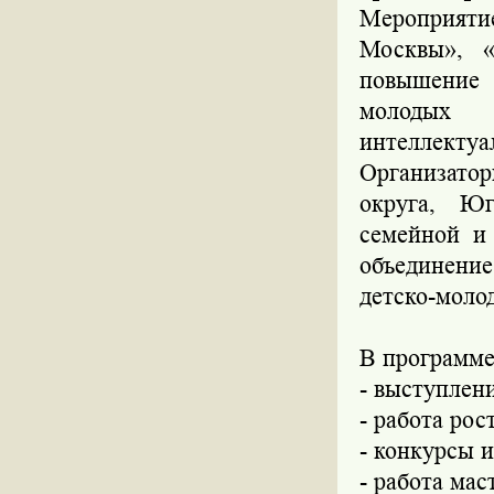
Мероприят
Москвы», 
повышение 
молодых 
интеллектуа
Организато
округа, Юг
семейной и
объединени
детско-моло
В программ
- выступлен
- работа рос
- конкурсы 
- работа мас