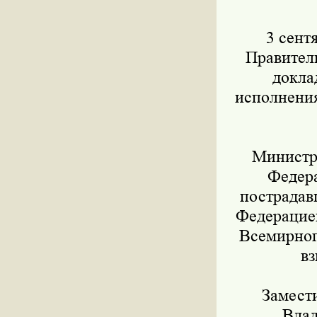
3 сентя
Правител
докла
исполнения
Министр ф
Федер
пострадав
Федерацией
Всемирног
вз
Замести
Влад