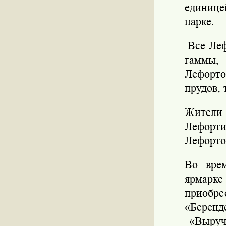
единице
парке.
Все Леф
гаммы,
Лефорто
прудов, 
Жители
Лефорти
Лефорто
Во врем
ярмарк
приобре
«Беренд
«Выруче