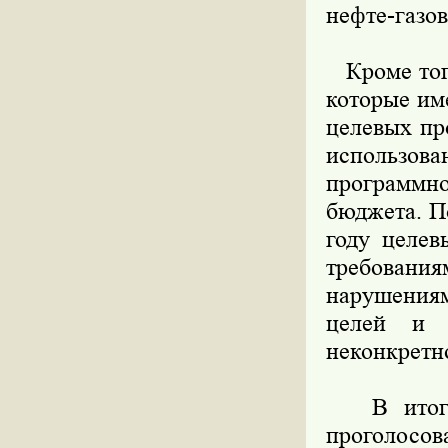
нефте-газов
Кроме того
которые им
целевых пр
использов
программно
бюджета. П
году целев
требования
нарушения
целей и 
неконкретн
В итоге, 
проголосов