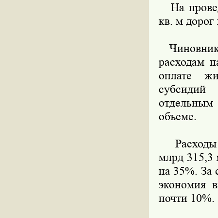
На проведе
кв. м дорог
Чиновник о
расходам н
оплате жи
субсидий
отдельным
объеме.
Расходы б
млрд 315,3
на 35%. За
экономия 
почти 10%.