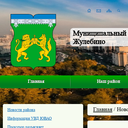
Муниципальный 
Жулебино
Официальный сайт
Главная
Наш район
Главная
/ Нов
Новости района
Информация УВД ЮВАО
Прокурор разъясняет