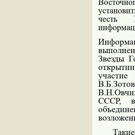
Восточно
установит
честь 
информац
Информац
выполнен
Звезды Г
открытии
участие
В.Б.Зото
В.Н.Овч
СССР, в
объедин
возложен
Таки