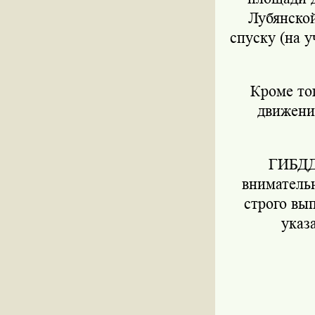
Лубянско
спуску (на 
Кроме тог
движени
ГИБДД 
вниматель
строго вы
указ