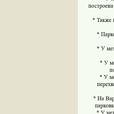
построена
* Также па
* Парков
* У метр
* У мет
п
* У мет
перехв
* На Варш
парковк
* У метр