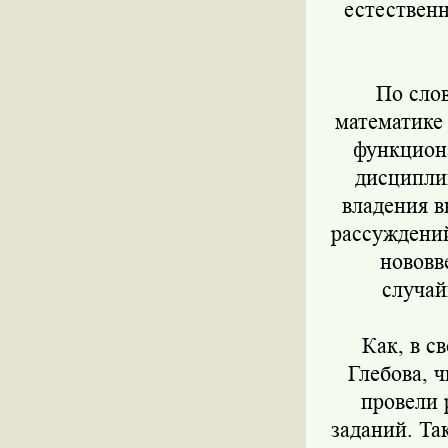
естествен
По сло
математике 
функциона
дисциплин
владения 
рассуждений
нововв
случай
Как, в с
Глебова, ч
провели 
заданий. Та