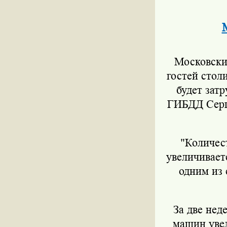
Московски
гостей стол
будет зат
ГИБДД Серге
"Количес
увеличиваетс
одним из 
За две нед
машин увел