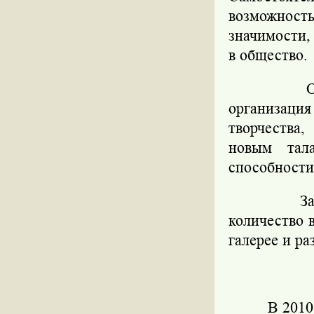
возможнос
значимости,
в общество.
О
организаци
творчества
новым тал
способности
З
количество 
галерее и р
В 2010