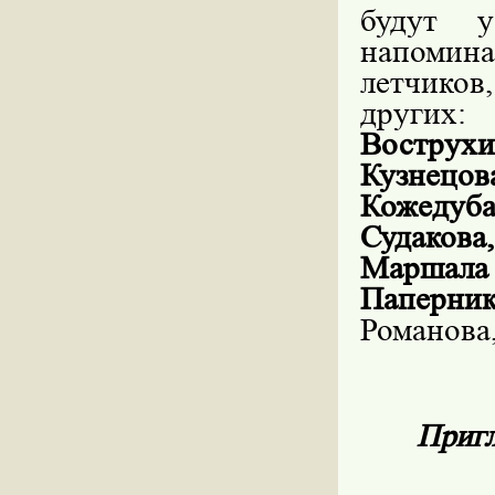
будут у
напомин
летчиков
других:
Вострухи
Кузнецов
Кожедуб
Судаков
Маршала
Паперник
Романова
Пригл