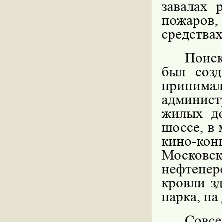
завалах 
пожаро
средствах
Поис
был соз
принимал
админист
жилых д
шоссе, в 
кино-кон
Моско
нефтепер
кровли з
парка, на
Совсе