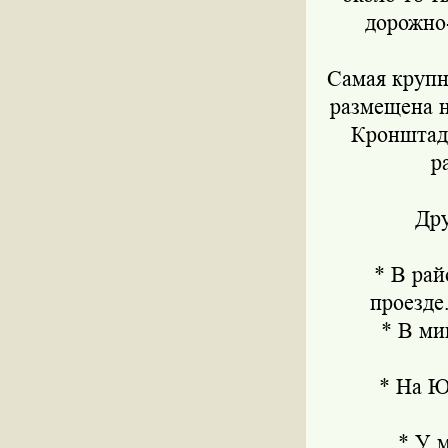
дорожно
Самая крупн
размещена н
Кронштадс
р
Дру
* В район
проезде
* В микр
* На Юге
* У ме