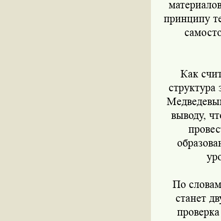
материалов
принципу те
самосто
Как счи
структура 
Медведевым
выводу, ч
провес
образова
ур
По словам
станет дв
проверка