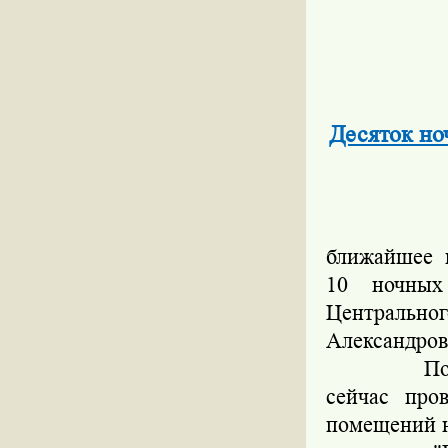
Десяток но
За наруш
ближайшее 
10 ночных
Центральн
Александров
По его сло
сейчас про
помещений н