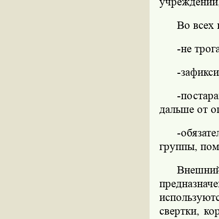
учреждении,
Во всех 
-не трог
-зафикс
-постар
дальше от о
-обязат
группы, пом
Внешни
предназначе
используют
свертки, ко