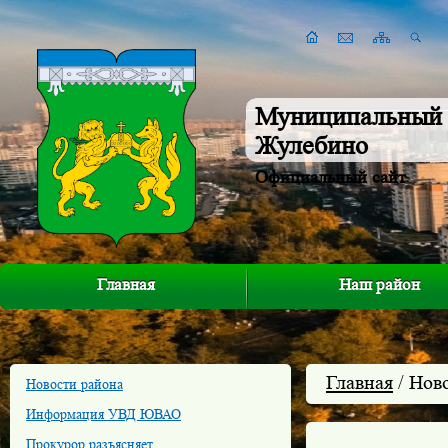
Муниципальный 
Жулебино
Официальный сайт
Главная
Наш район
Главная
/ Нов
Новости района
Информация УВД ЮВАО
Прокурор разъясняет