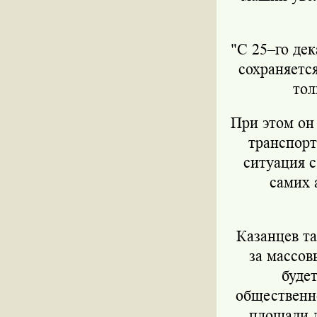
"С 25–го дек
сохраняетс
тол
При этом он 
транспорт
ситуация с
самих 
Казанцев та
за массов
буде
общественно
площади д