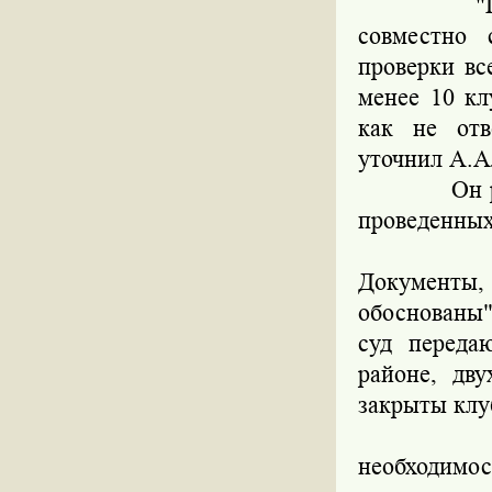
"Правоохр
совместно
проверки вс
менее 10 кл
как не отв
уточнил А.А
Он рассказ
проведенных
"Шансы н
Документы
обоснованы",
суд переда
районе, дв
закрыты клуб
В то же 
необходимос