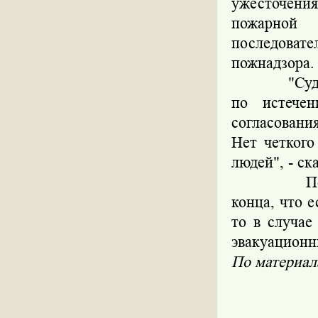
ужесточени
пожарной
последовате
пожнадзора.
"Суд сегод
по истечен
согласовани
Нет четког
людей", - ск
По словам
конца, что е
то в случае
эвакуационн
По материа