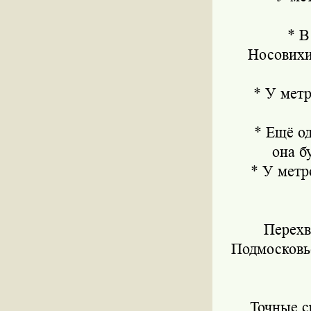
* В р
Носовихи
* У метро
* Ещё одна
она б
* У метро 
Перехв
Подмосковь
Точные с