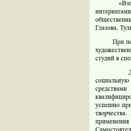
«Вз
интернатам
общественны
Глазова, Тул
При п
художествен
студий в сп
социальную
средства
квалифицир
успешно при
творчества.
применен
Самостоятел