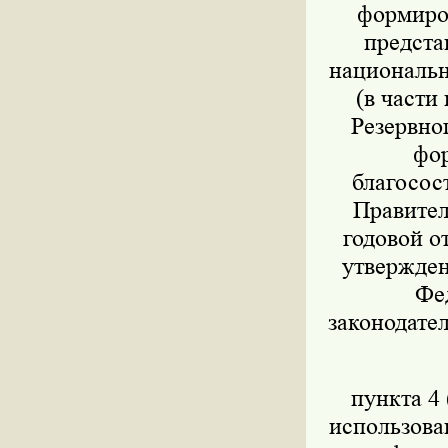
формиров
предста
национально
(в части
Резервног
фор
благосос
Правител
годовой о
утвержден
Фед
законодател
пункта 4 
использова