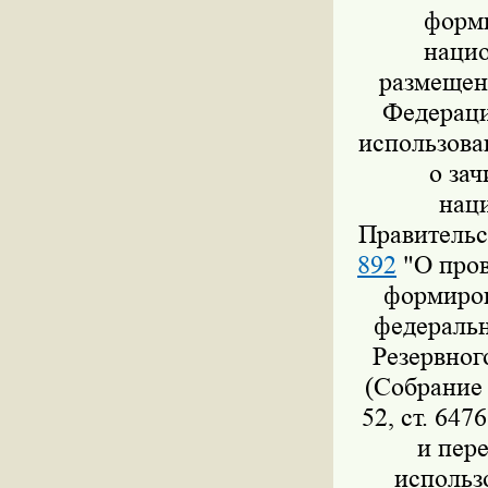
форми
нацио
размещен
Федераци
использова
о за
нац
Правительс
892
"О пров
формиров
федеральн
Резервног
(Собрание 
52, ст. 647
и пер
использ