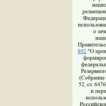
нацио
размещен
Федераци
использова
о за
нац
Правительс
892
"О пров
формиров
федеральн
Резервног
(Собрание 
52, ст. 647
и пер
использ
Российско