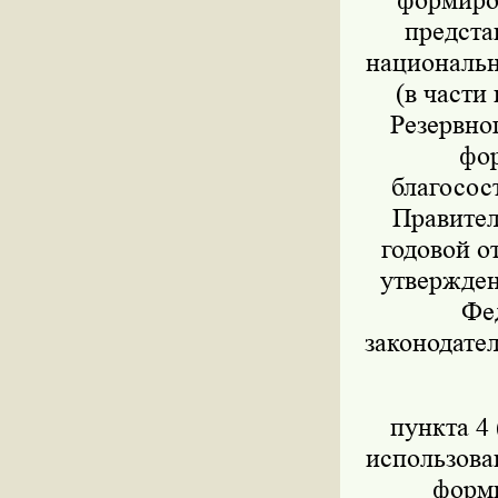
формиров
предста
национально
(в части
Резервног
фор
благосос
Правител
годовой о
утвержден
Фед
законодател
пункта 4 
использова
форми