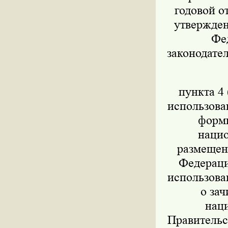
годовой о
утвержден
Фед
законодател
пункта 4 
использова
форми
нацио
размещен
Федераци
использова
о за
нац
Правительс