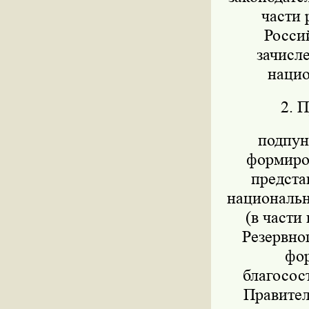
части 
Росси
зачисл
нацио
2. 
подпунк
формиров
предста
национально
(в части
Резервног
фор
благосос
Правител