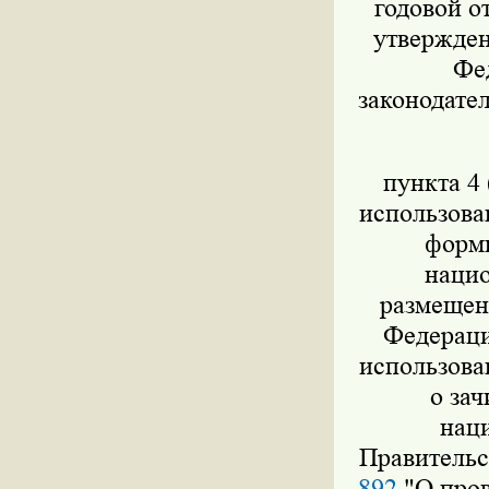
годовой о
утвержден
Фед
законодател
пункта 4 
использова
форми
нацио
размещен
Федераци
использова
о за
нац
Правительс
892
"О пров