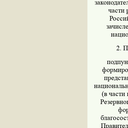
законодател
части 
Росси
зачисл
нацио
2. 
подпунк
формиров
предста
национально
(в части
Резервног
фор
благосос
Правител