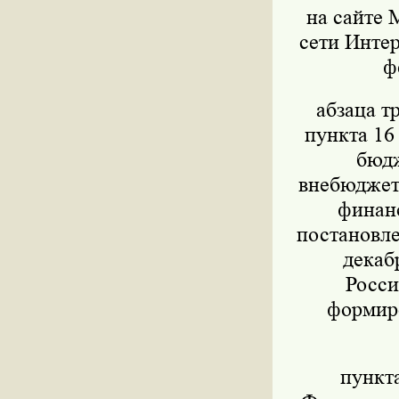
на сайте 
сети Интер
ф
абзаца т
пункта 16
бюдж
внебюджет
финанс
постановле
декаб
Росси
формиро
пункт