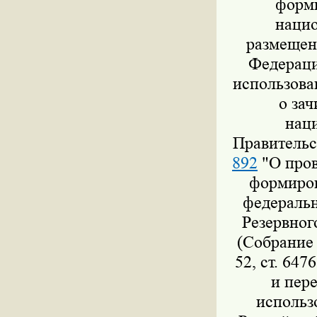
форми
нацио
размещен
Федераци
использова
о за
нац
Правительс
892
"О пров
формиров
федеральн
Резервног
(Собрание 
52, ст. 647
и пер
использ