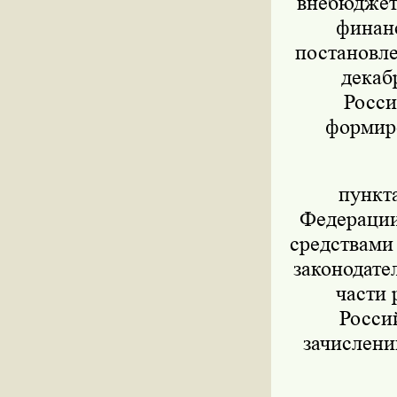
внебюджет
финанс
постановле
декаб
Росси
формиро
пункт
Федерации 
средствами
законодател
части 
Росси
зачислени