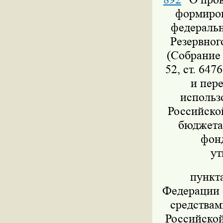
формиров
федеральн
Резервног
(Собрание 
52, ст. 647
и пер
использ
Российско
бюджета,
фон
ут
пункт
Федерации о
средствам
Российской