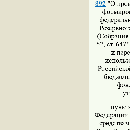
892
"О пров
формиров
федеральн
Резервног
(Собрание 
52, ст. 647
и пер
использ
Российско
бюджета,
фон
ут
пункт
Федерации о
средствам