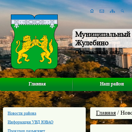
Муниципальный 
Жулебино
Официальный сайт
Главная
Наш район
Главная
/ Нов
Новости района
Информация УВД ЮВАО
Прокурор разъясняет