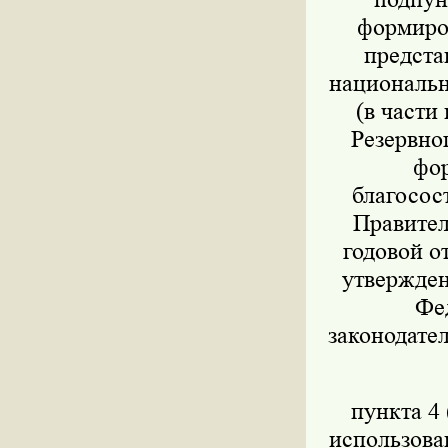
формиров
предста
национально
(в части
Резервног
фор
благосос
Правител
годовой о
утвержден
Фед
законодател
пункта 4 
использова