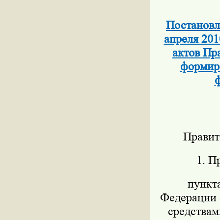
Постановл
апреля 201
актов Пр
формиро
ф
Правит
1. П
пункт
Федерации о
средствам