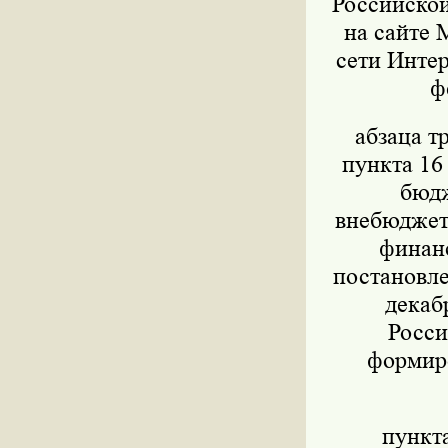
Российской
на сайте 
сети Интер
ф
абзаца т
пункта 16
бюдж
внебюджет
финанс
постановле
декаб
Росси
формиро
пункт