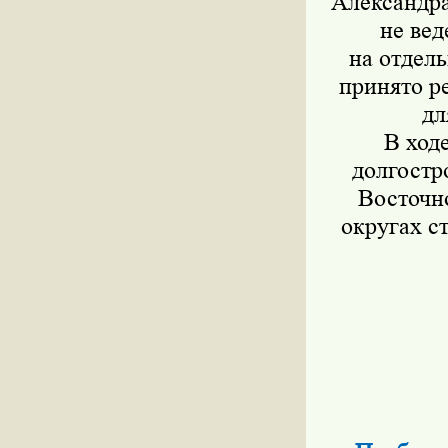
Александра
не вед
на отдел
принято р
дл
В ход
долгостр
Восточн
округах с