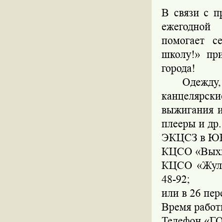
В связи с п
ежегодной 
помогает с
школу!» пр
города!
Одежду, об
канцелярс
выжигания и
плееры и др.
ЭКЦСЗ в ЮВА
КЦСО «Выхино
КЦСО «Жулеб
48-92;
или в 26 пе
Время работы
Телефон «Г