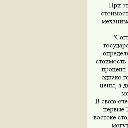
При э
стоимос
механизм
"Сог
государ
определ
стоимость
процент.
однако г
цены, а д
м
В свою оче
первые 
востоке сто
могут