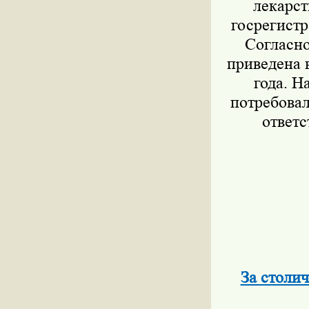
лекарст
госрегист
Согласно
приведена 
года. Н
потребовал
ответс
За столи