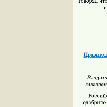
говорят, чт
с
Правител
Владими
завышени
Россий
одобрило 