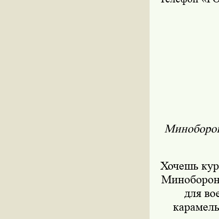
Миноборон
Хочешь кури
Минобороны
для во
карамель