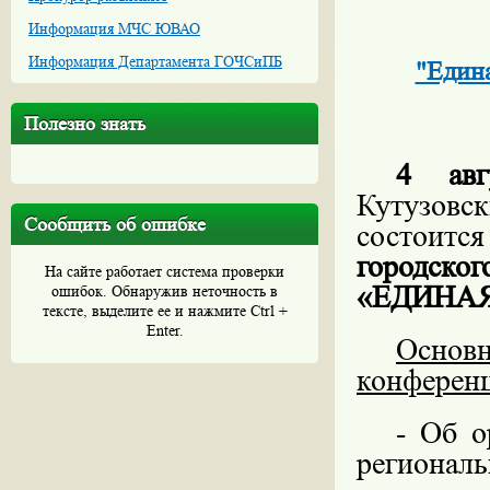
Информация МЧС ЮВАО
Информация Департамента ГОЧСиПБ
"Едина
Полезно знать
4 авг
Кутузовс
Сообщить об ошибке
состоитс
городск
На сайте работает система проверки
«ЕДИНАЯ
ошибок. Обнаружив неточность в
тексте, выделите ее и нажмите Ctrl +
Enter.
Основн
конференц
- Об о
региона