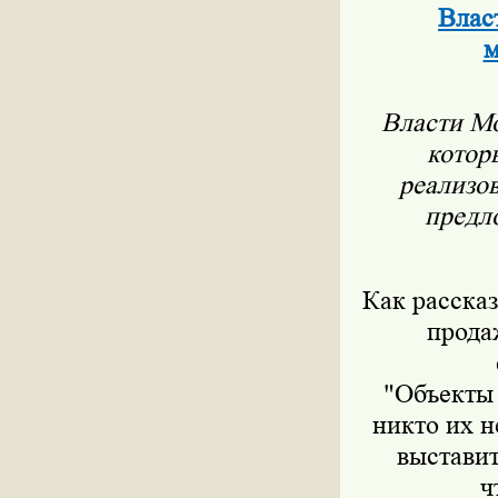
Влас
м
Власти М
котор
реализов
предл
Как расска
прода
"Объекты 
никто их 
выставит
ч