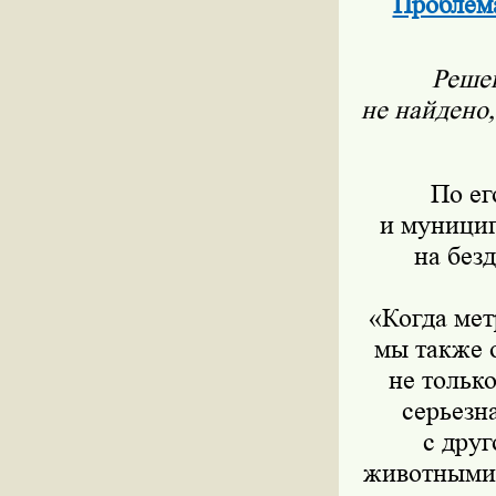
Проблема
Решен
не найдено
По ег
и муницип
на без
«Когда мет
мы также 
не тольк
серьезн
с дру
животными.