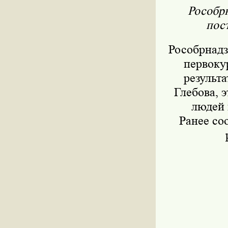
Рособрн
пос
Рособрнадз
первоку
результ
Глебова, 
людей 
Ранее со