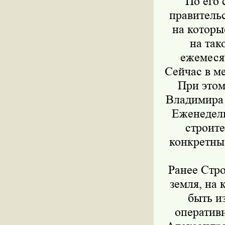
По его 
правительс
на которы
на так
ежемеся
Сейчас в м
При этом
Владимира 
Еженедель
строит
конкретные
Ранее Стр
земля, на 
быть и
оператив