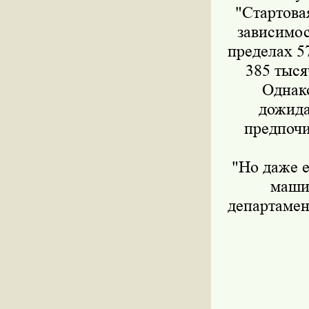
"Стартова
зависимос
пределах 57
385 тыся
Однако
дожида
предпочи
"Но даже 
машин
департамен