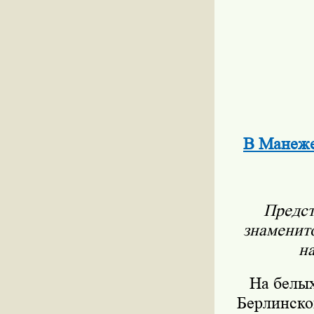
В Манеже
Предст
знаменито
н
На белых
Берлинско