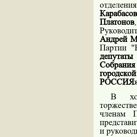
отделе
Карабасов
Платонов
Руковод
Андрей М
Партии
депутат
Собрания
городск
РОССИЯ»
В хо
торжеств
членам П
представи
и руковод