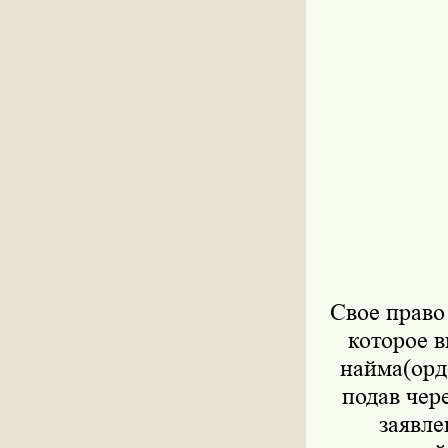
Свое право
которое в
найма(орд
подав чер
заявле