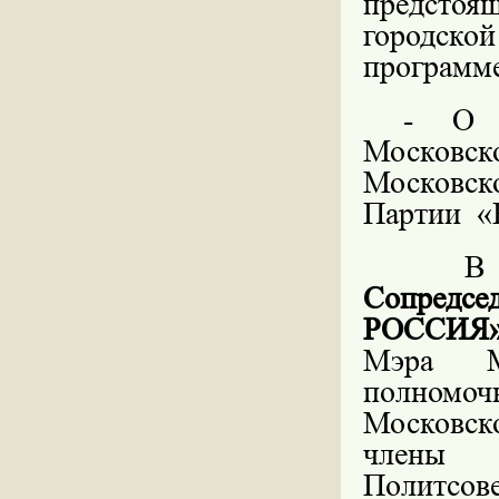
предсто
городс
программе
- О в
Москов
Московск
Партии
«
В
Сопредсе
РОССИЯ»
Мэра М
полномо
Московск
члены П
Политсове