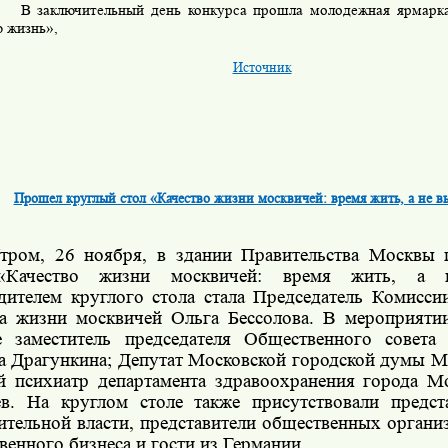
В заключительный день конкурса прошла молодежная ярмарка
 жизнь»,
Источник
Прошел круглый стол «Качество жизни москвичей: время жить, а не в
тром, 26 ноября, в здании Правительства Москвы
«Качество жизни москвичей: время жить, а н
дителем круглого стола стала Председатель
Комиссии
ва жизни москвичей Ольга Бессолова. В мероприяти
ие
заместитель председателя Общественного совет
а Драгункина; Депутат Московской городской думы М
й психиатр департамента здравоохранения города 
в. На круглом столе также присутствовали предст
ительной власти, представители общественных органи
венного бизнеса и гости из Германии.