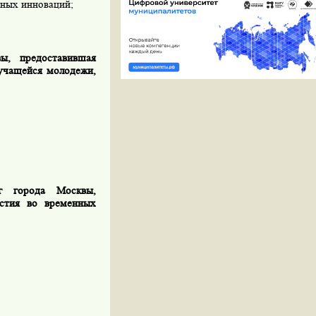
ьных инноваций;
ы, предоставившая
 учащейся молодежи,
г города Москвы,
стия во временных