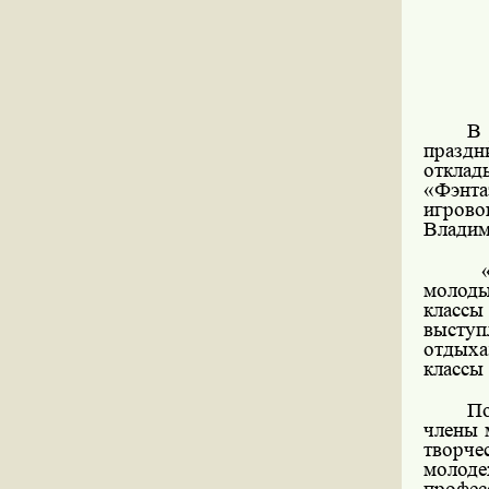
В 
празд
отклад
«Фэнта
игрово
Владим
молоды
классы
выступ
отдыха
классы
По
члены 
творче
молод