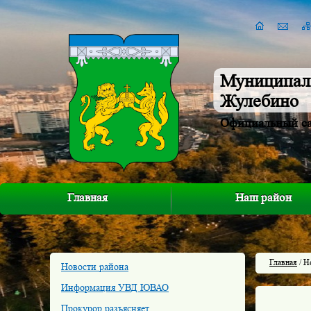
Муниципал
Жулебино
Официальный с
Главная
Наш район
Главная
/ Н
Новости района
Информация УВД ЮВАО
Прокурор разъясняет