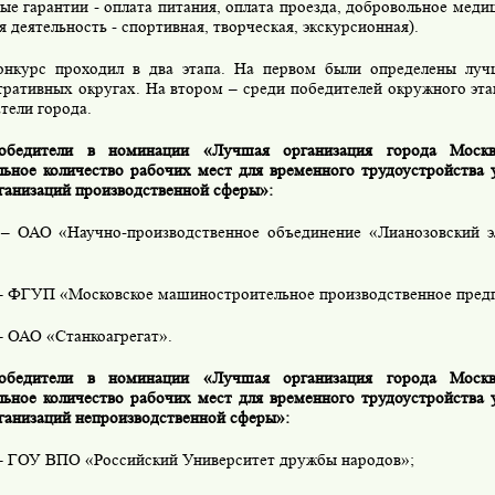
ые гарантии - оплата питания, оплата проезда, добровольное меди
я деятельность - спортивная, творческая, экскурсионная).
онкурс проходил в два этапа. На первом были определены луч
ративных округах. На втором – среди победителей окружного эт
тели города.
обедители в номинации «Лучшая организация города Москв
ьное количество рабочих мест для временного трудоустройства
ганизаций производственной сферы»:
 – ОАО «Научно-производственное объединение «Лианозовский э
 – ФГУП «Московское машиностроительное производственное пред
– ОАО «Станкоагрегат».
обедители в номинации «Лучшая организация города Москв
ьное количество рабочих мест для временного трудоустройства
ганизаций непроизводственной сферы»:
– ГОУ ВПО «Российский Университет дружбы народов»;