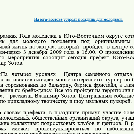
На юго-востоке устроят праздник для молодежи.
рамках Года молодежи в Юго-Восточном округе сот
ник для молодого поколения под оригинальным
ывай жизнь на завтра», который пройдет в центре с
зи-парк» 3 декабря 2009 года в 16.00. О проведении
го мероприятия сообщил сегодня префект Юго-Вос
ир Зотов.
«На четырех уровнях
Центра семейного отдыха 
х активистов ожидает много интересного: турнир по б
 и соревнования по бильярду, бармен фристайл, а так
ления по брейк-дансу. Все это пройдет на территории 
», - рассказал Владимир Зотов. Центральным событие
 по прикладному творчеству и шоу мыльных пузырей.
 словам префекта, в празднике примут участие боле
молодежных общественных организаций округа, учащ
ские коллективы подростковых клубов и центров. В р
ежь сможет проконсультироваться по наболевш