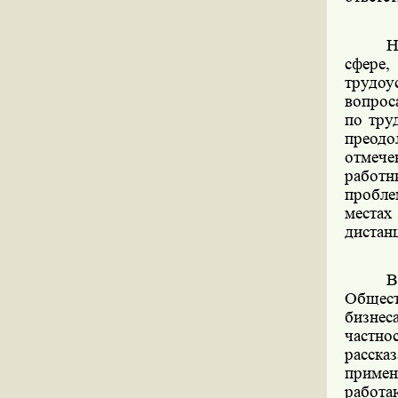
Н
сфере
трудоу
вопрос
по тру
преод
отмече
работн
пробле
местах
дистан
В
Общест
бизнес
частно
расск
примен
работа