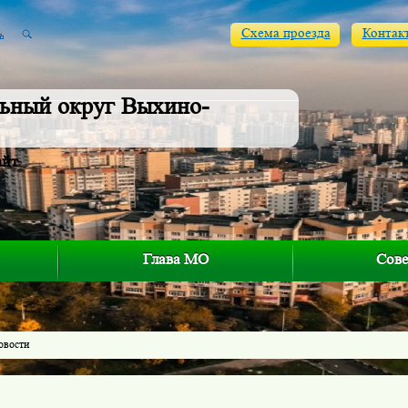
Схема проезда
Контак
ьный округ Выхино-
айт
Глава МО
Сове
овости