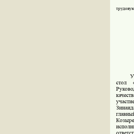
трудовую
У
стол 
Руково
качест
участ
Зинаид
главны
Козыре
исполн
ответст