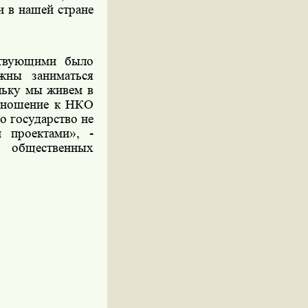
и в нашей стране
тствующими было
жны заниматься
льку мы живем в
отношение к НКО
о государство не
 проектами», -
ь общественных