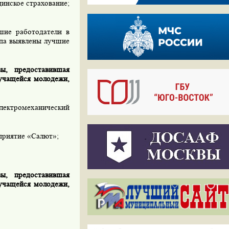
цинское страхование;
шие работодатели в
апа выявлены лучшие
ы, предоставившая
 учащейся молодежи,
лектромеханический
приятие «Салют»;
ы, предоставившая
 учащейся молодежи,