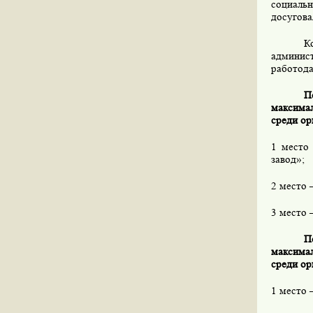
социальн
досугова
К
админист
работода
П
максимал
среди ор
1 место
завод»;
2 место
3 место 
П
максимал
среди ор
1 место 