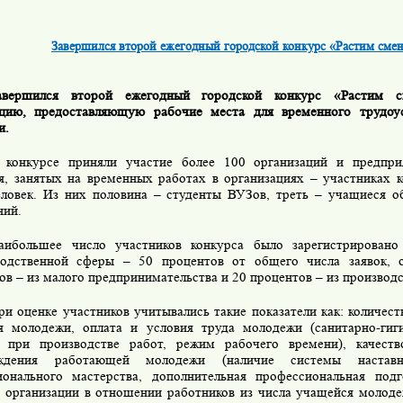
Завершился второй ежегодный городской конкурс «Растим смен
авершился второй ежегодный городской конкурс «Растим 
ацию, предоставляющую рабочие места для временного трудоу
и.
 конкурсе приняли участие более 100 организаций и предпр
, занятых на временных работах в организациях – участниках к
еловек. Из них половина – студенты ВУЗов, треть – учащиеся о
ний.
аибольшее число участников конкурса было зарегистрировано
водственной сферы – 50 процентов от общего числа заявок, 
ов – из малого предпринимательства и 20 процентов – из производ
ри оценке участников учитывались такие показатели как: количест
я молодежи, оплата и условия труда молодежи (санитарно-гиги
к при производстве работ, режим рабочего времени), качеств
ождения работающей молодежи (наличие системы наставни
ионального мастерства, дополнительная профессиональная подго
 организации в отношении работников из числа учащейся молод