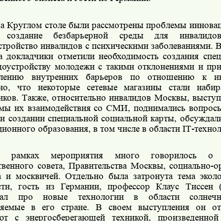
а Круглом столе были рассмотрены проблемы инновац
, создание безбарьерной среды для инвалидо
стройство инвалидов с психическими заболеваниями. 
а докладчики отметили необходимость создания спец
доустройству молодежи с такими отклонениями и при
олению внутренних барьеров по отношению к и
но, что некоторые сетевые магазины стали набир
иков. Также, относительно инвалидов Москвы, высту
мы их взаимодействия со СМИ, поднимались вопрос
 и создании специальной социальной карты, обсуждал
ционного образования, в том числе в области
IT
-техно
 рамках мероприятия много говорилось о в
венного совета, Правительства Москвы, социально-о
а и москвичей. Отдельно была затронута тема экол
сти, гость из Германии, профессор Клаус Тиссен 
азал про новые технологии в области солнечн
яемые в его стране. В своем выступления он от
ют с энергосберегающей техникой, произведенной