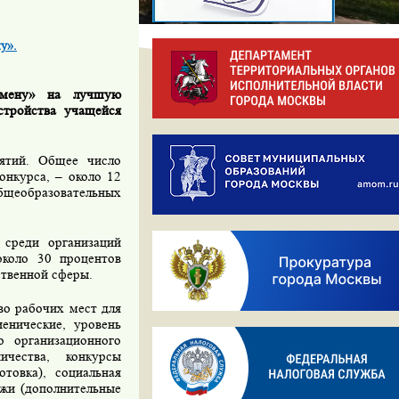
у».
смену» на лучшую
стройства учащейся
иятий. Общее число
онкурса, – около 12
бщеобразовательных
 среди организаций
около 30 процентов
ственной сферы.
во рабочих мест для
енические, уровень
о организационного
чества, конкурсы
товка), социальная
ежи (дополнительные