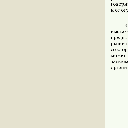
говори
и ее о
К
высказ
предпр
рыночн
со сто
может 
заяви
органи