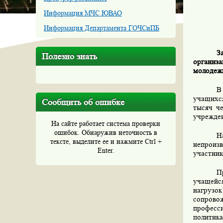
Информация МЧС ЮВАО
Информация Департамента ГОЧСиПБ
З
Полезно знать
организ
молодеж
В
учащихся
Сообщить об ошибке
тысяч ч
учрежде
На сайте работает система проверки
ошибок. Обнаружив неточность в
Н
тексте, выделите ее и нажмите Ctrl +
непроиз
Enter.
участник
П
учащейс
нагрузо
сопров
професс
политика