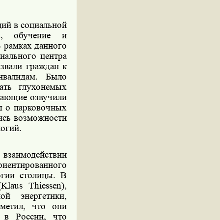
ий в социальной
в, обучение и
В рамках данного
иального центра
звали граждан к
нвалидам. Было
ать глухонемых
пающие озвучили
ы о парковочных
ись возможности
логий.
заимодействии
риентированного
огии столицы. В
(
Klaus
Thiessen
),
ой энергетики,
метил, что они
 в России, что