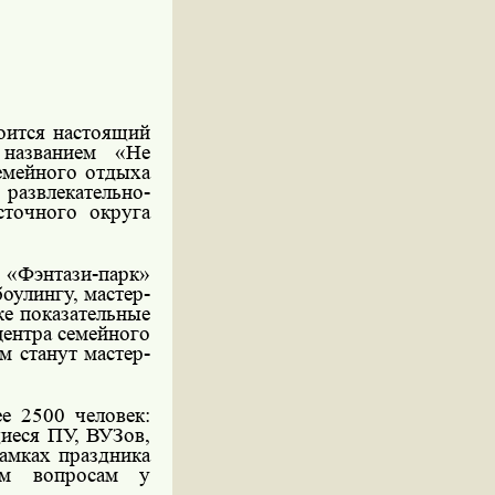
оится настоящий
 названием «Не
емейного отдыха
 развлекательно-
точного округа
«Фэнтази-парк»
оулингу, мастер-
же показательные
центра семейного
м станут мастер-
е 2500 человек:
иеся ПУ, ВУЗов,
амках праздника
им вопросам у