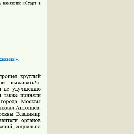
 вакансий «Старт в
ыживать!».
 прошел круглый
е выживать!».
 по улучшению
и также приняли
а города Москвы
ихаил Антонцев;
Москвы Владимир
авители органов
заций, социально