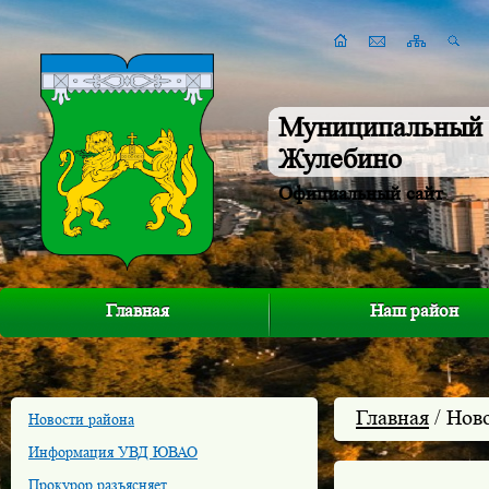
Муниципальный 
Жулебино
Официальный сайт
Главная
Наш район
Главная
/ Нов
Новости района
Информация УВД ЮВАО
Прокурор разъясняет