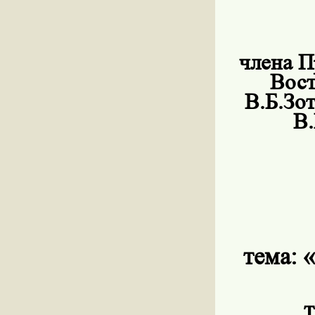
члена П
Вост
В.Б.Зо
В.
тема:
«
т