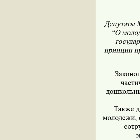
Депутаты М
“О моло
государ
принцип пр
Законоп
части
дошкольны
Также д
молодежи, 
сотр
э