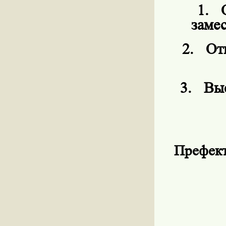
1.
заме
2.
От
3.
Выс
Префект