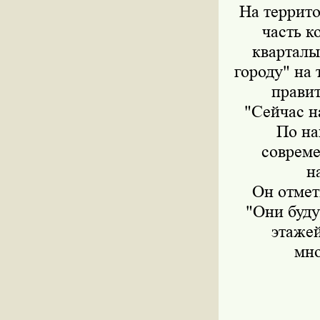
На террит
часть к
кварталы
городу" на
прави
"Сейчас н
По на
совреме
н
Он отмет
"Они буду
этажей
мно