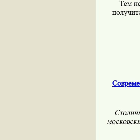
Тем не
получитс
Современ
Столичн
московски