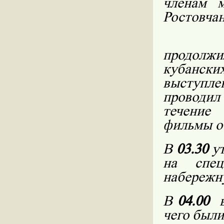
членам м
Ростовчан
продолж
кубански
выступле
проводил
течение
фильмы о
В
03.30
ут
на спец
набережн
В
04.00
чего были