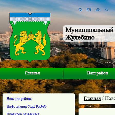
Муниципальный 
Жулебино
Официальный сайт
Главная
Наш район
Главная
/ Нов
Новости района
Информация УВД ЮВАО
Прокурор разъясняет