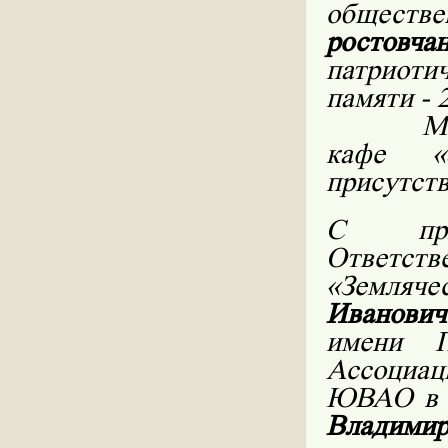
обществ
ростовч
патриоти
памяти - 
М
кафе «
присутств
С прив
Ответс
«Земляч
Иванови
имени П
Ассоциа
ЮВАО в р
Владимир