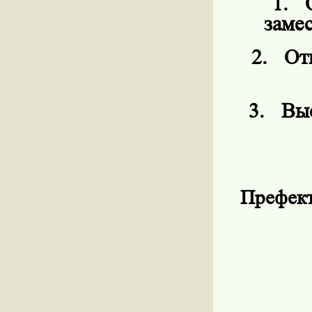
1.
заме
2.
От
3.
Выс
Префект