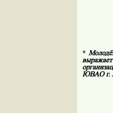
*
Молодё
выражае
организа
ЮВАО г. 