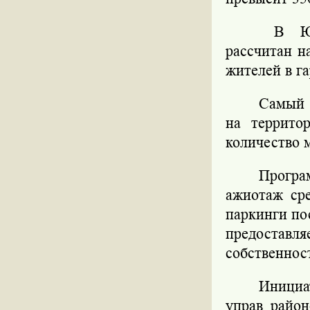
В Южн
рассчитан н
жителей в г
Самый 
на террито
количество 
Прогр
ажиотаж ср
паркинги по
предостав
собственнос
Инициа
управ райо