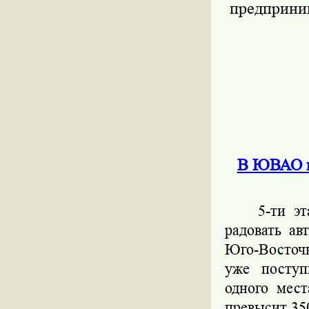
предприним
В ЮВАО и
5-ти э
радовать ав
Юго-Восточн
уже поступ
одного мес
превысит 35