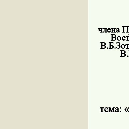
члена П
Вост
В.Б.Зо
В.
тема:
«