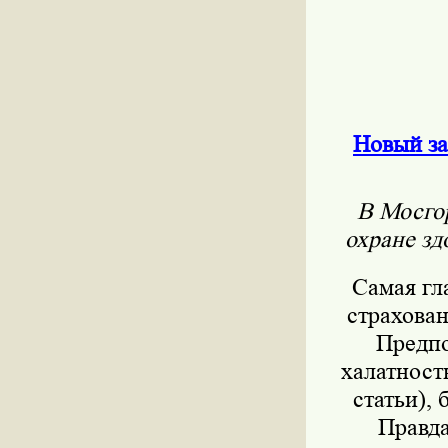
Новый за
В Мосго
охране зд
Самая гл
страхова
Предпо
халатност
статьи),
Правда