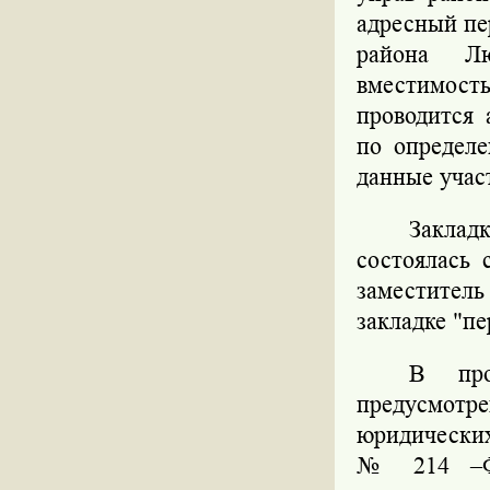
адресный пе
района Лю
вместимост
проводится 
по определе
данные учас
Заклад
состоялась 
заместител
закладке "пе
В про
предусмот
юридических
№ 214 –ФЗ