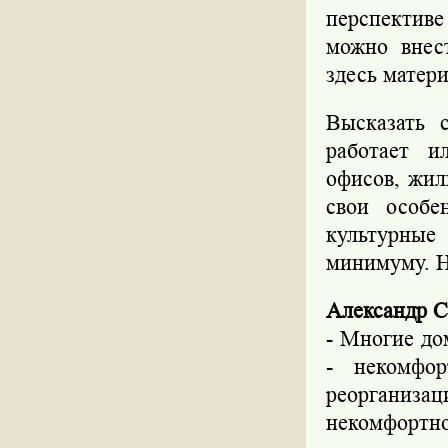
перспективе
можно внес
здесь матер
Высказать 
работает и
офисов, жил
свои особе
культурные
минимуму. Н
Александр С
- Многие до
- некомфо
реорганиз
некомфортно