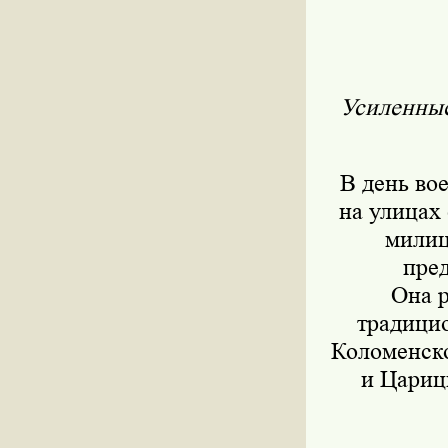
Усиленные
В день во
на улицах
милиц
пре
Она р
традицио
Коломенско
и Цариц