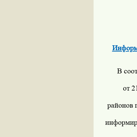
Информ
В соот
от 2
районов 
информиру