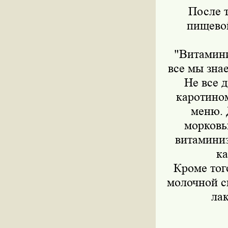
После т
пищевой
"Витамини
все мы зна
Не все 
каротином
меню. 
морковь
витаминиз
ка
Кроме тог
молочной с
лак