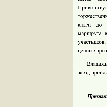
Приветств
торжествен
аллеи до 
маршрута в
участников
ценные приз
Владим
заезд пройде
Приглаш