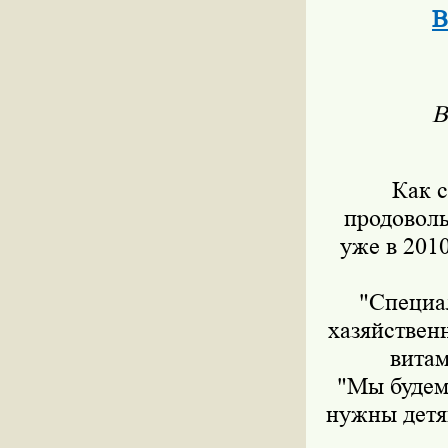
В
В
Как 
продоволь
уже в 201
"Специа
хазяйствен
витам
"Мы будем
нужны детя