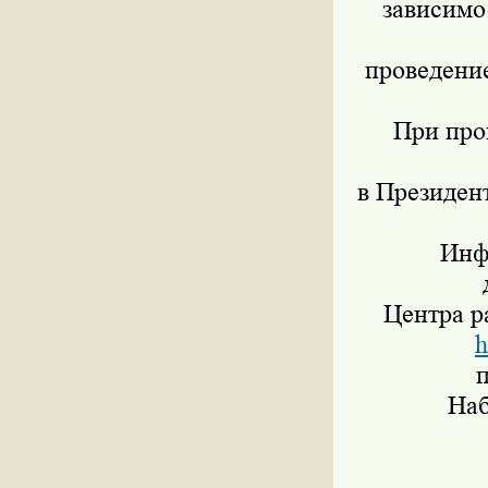
зависимо
проведение
При про
в Президен
Инфор
Центра р
h
Набор