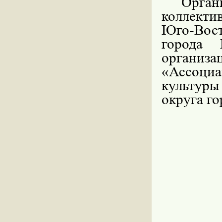
Орга
коллекти
Юго-Вос
города 
организа
«Ассоциа
культур
округа г