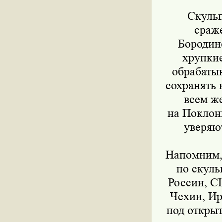
Скуль
сраж
Бородин
хрупкие
обрабатыв
сохранять 
всем ж
на Поклон
уверяю
Напомним,
по скуль
России, С
Чехии, Ир
под откры