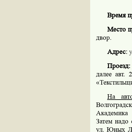
Время п
Место п
двор.
Адрес
:
у
Проезд:
далее авт.
«Текстильщи
На авт
Волгоградс
Академика 
Затем надо 
ул. Юных Л