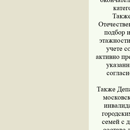
катег
Также
Отечестве
подбор 
этажности
учете с
активно пр
указанн
согласи
Также Депа
московск
инвалида
городски
семей с 
составе 