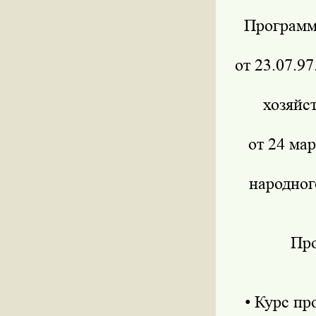
Программа 
от 23.07.9
хозяйс
от 24 ма
народног
Прог
• Курс пр