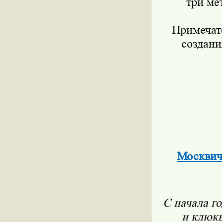
три ме
Примечат
создани
Москвиче
С начала г
и клюк