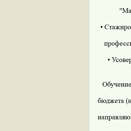
"Мар
• Стажиро
профессио
• Усове
Обучение 
бюджета (
направляющ