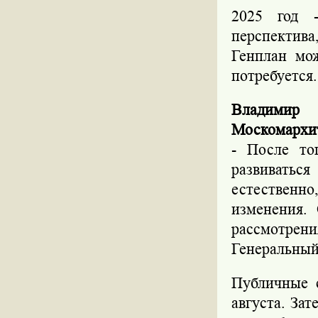
2025 год 
перспектива
Генплан мож
потребуется.
Владимир 
Москомархи
- После то
развиватьс
естественн
изменения.
рассмотрени
Генеральный
Публичные 
августа. За