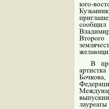
юго-вост
Кузьмин
приглаше
сообщил
Владимир
Второго
земляче
желающий
В пр
артистк
Бочкова
Федера
Междуна
выпускни
лауреат