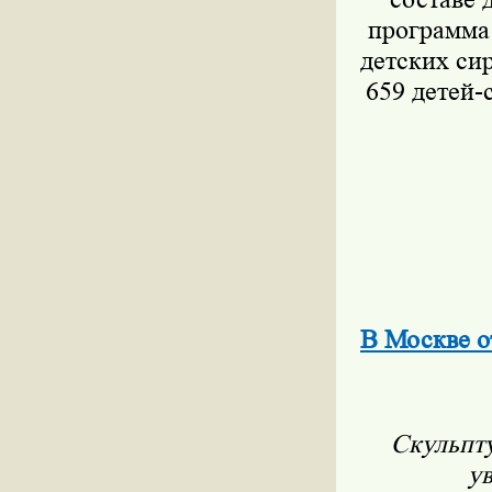
программа
детских си
659 детей-
В Москве о
Скульпту
ув