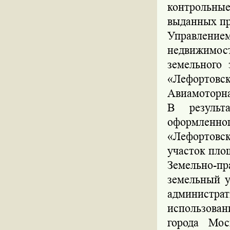
контрольны
выданных пр
Управлени
недвижимост
земельного
«Лефортовс
Авиамоторная
В результ
оформленно
«Лефортовс
участок пло
Земельно-п
земельный у
администра
использован
города Мос