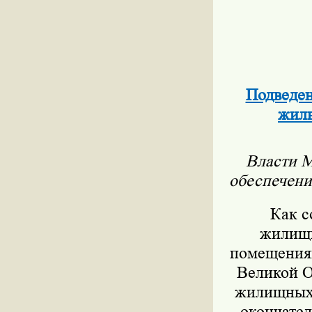
Подведен
жиль
Власти М
обеспечени
Как с
жилищн
помещениям
Великой О
жилищных 
окончател