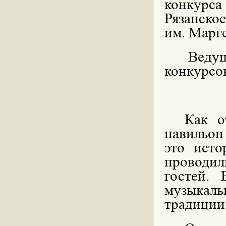
конкурса
Рязанско
им. Марг
Веду
конкурсо
Как о
павильон
это исто
проводи
гостей.
музыкаль
традиции 