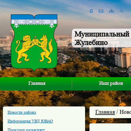
Муниципальный 
Жулебино
Официальный сайт
Главная
Наш район
Главная
/ Нов
Новости района
Информация УВД ЮВАО
Прокурор разъясняет