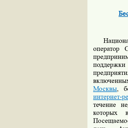
Бе
Национ
оператор 
предприн
поддержк
предприя
включенны
Москвы
, б
интернет-
течение н
которых в
Посещаемос