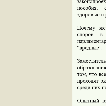
законопрое
пособия, 
здоровью и 
Почему же 
споров в
парламента
“вредные”.
Заместите
образовани
том, что вс
проходят э
среди них не
Опытный юр