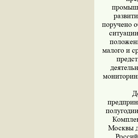
промышл
развит
поручено о
ситуаци
положен
малого и с
предст
деятель
мониторин
Деп
предприн
полугодии
Комплек
Москвы д
Россий