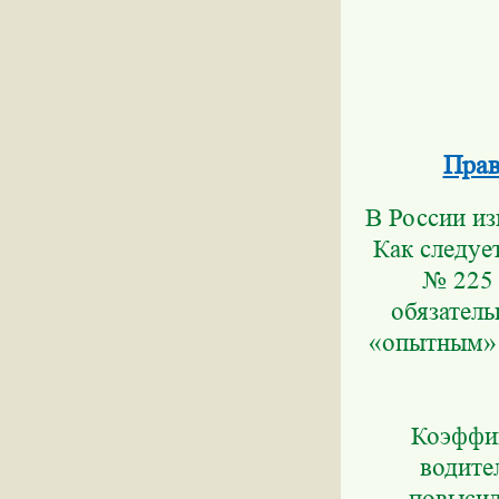
Прав
В России и
Как следуе
№ 225 
обязатель
«опытным» 
Коэффиц
водите
повысилс