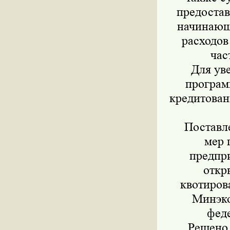
предостав
начинающ
расходов
час
Для увел
програм
кредитован
Поставлен
мер 
предпр
откр
квотиров
Минэко
фед
Решено т