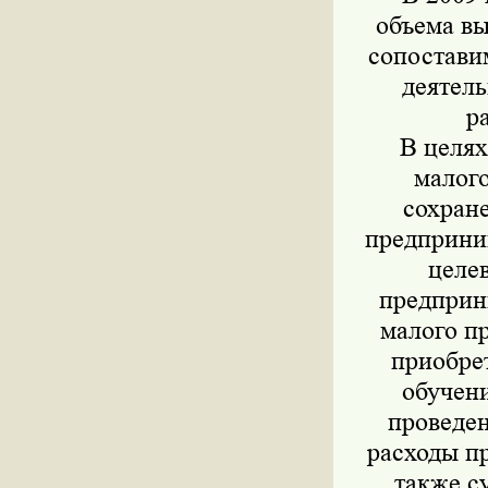
объема вы
сопостави
деятель
р
В целях 
малого
сохране
предприни
целе
предприн
малого п
приобре
обучен
проведе
расходы пр
также с