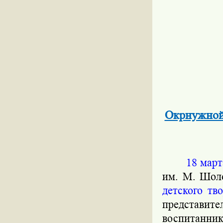
Окрнужной 
18 март
им. М. Шол
детского тв
представи
воспитанни