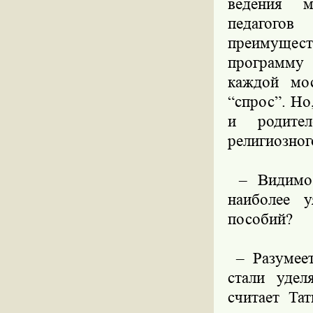
ведения м
педагого
преимущес
программу 
каждой мос
“спрос”. Но
и родител
религиозног
– Видимо, 
наиболее 
пособий?
– Разумеет
стали удел
считает Та