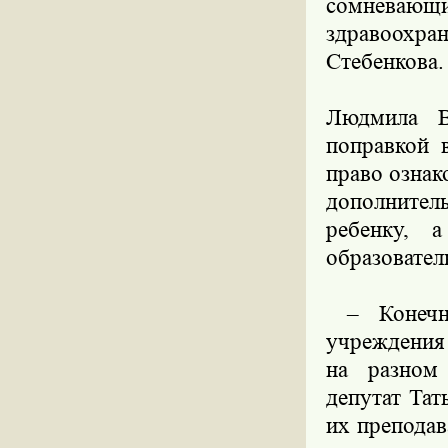
сомнева
здравоохра
Стебенкова.
Людмила В
поправкой 
право ознак
дополнител
ребенку, 
образовател
– Конечно
учреждения
на разном 
депутат Тат
их преподав