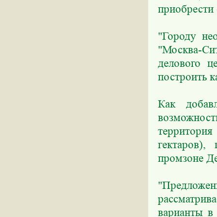
приобрести 
"Городу не
"Москва-Си
делового ц
построить к
Как добав
возможность
территория
гектаров),
промзоне Де
"Предложе
рассматрив
варианты в