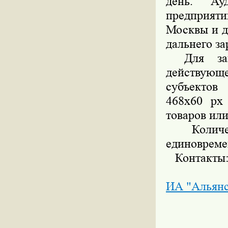
день. Ауд
предприят
Москвы и д
дальнего за
Для за
действующ
субъектов
468х60 px
товаров или
Количест
единовреме
Контакты: Т
ИА "Альян