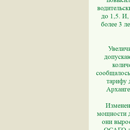
водительски
до 1,5. И
более 3 л
Увелич
допуска
количе
сообщалось
тарифу 
Арханге
Изменен
мощности д
они выросл
ОСАГО д