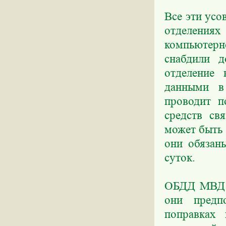
Все эти усо
отделения
компьютерн
снабдили д
отделение 
данными в
проводит п
средств св
может быть 
они обязан
суток.
ОБДД МВД Р
они предп
поправках 