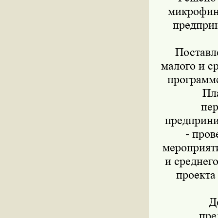
микрофина
предпри
Поставлен
малого и с
программе
План
пер
предприним
- прове
мероприят
и среднег
проекта
Деп
пре