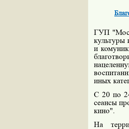
Благ
ГУП "Моск
культуры 
и комуник
благотво
нацеленну
воспитан
иных кате
С 20 по 2
сеансы пр
кино".
На терр