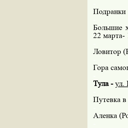
-
Подранки 
-
Большие х
22 марта- 
-
Ловитор (
-
Гора самоц
-
Тула -
ул.
-
Путевка в
-
Аленка (Ро
-