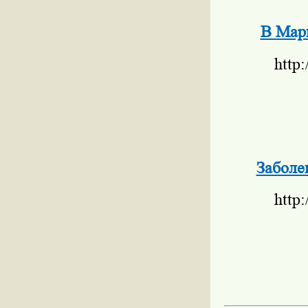
В Марь
http
Заболе
http