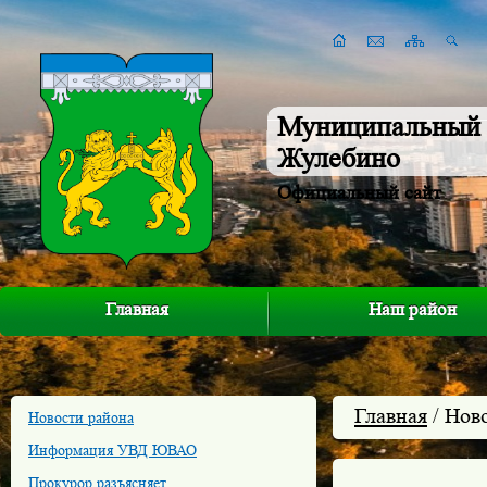
Муниципальный 
Жулебино
Официальный сайт
Главная
Наш район
Главная
/ Нов
Новости района
Информация УВД ЮВАО
Прокурор разъясняет