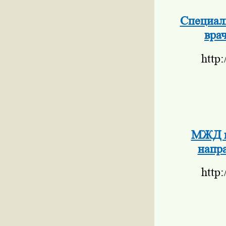
Специаль
вра
http
МЖД н
напр
http